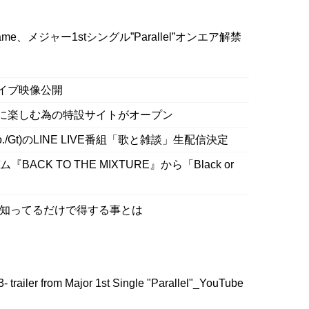
ent Game、メジャー1stシングル”Parallel”オンエア解禁
曲のライブ映像公開
 ライブを更に楽しむ為の特設サイトがオープン
宣明(Vo./Gt)のLINE LIVE番組「歌と雑談」生配信決定
『BACK TO THE MIXTURE』から「Black or
」知ってるだけで得する事とは
trailer from Major 1st Single "Parallel"_YouTube