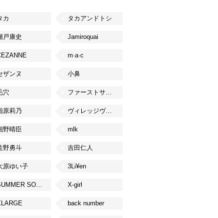
タカ
タカアンドトシ
瀬戸康史
Jamiroquai
CEZANNE
m·a·c
セザンヌ
小鼻
毛穴
ファーストサマーウイカ
指原莉乃
ヴィレッジヴァンガード
細野晴臣
mlk
佐野勇斗
吉田仁人
大原ゆい子
3Li¥en
SUMMER SONIC
X-girl
XLARGE
back number