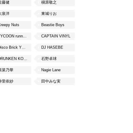
佐藤健
槇原敬之
大泉洋
東城りお
reepy Nuts
Beastie Boys
TYCOON running
CAPTAIN VINYL
Disco Brick YOKOHAMA
DJ HASEBE
DRUNKEN KONG
石野卓球
原菜乃華
Nagie Lane
仲里依紗
田中みな実