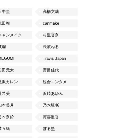
田中圭
高橋文哉
浅田舞
canmake
キャンメイク
村重杏奈
波瑠
長濱ねる
MEGUMI
Travis Japan
松田元太
野呂佳代
滝沢カレン
総合エンタメ
辻希美
浜崎あゆみ
山本美月
乃木坂46
弓木奈於
賀喜遥香
菜々緒
ぼる塾