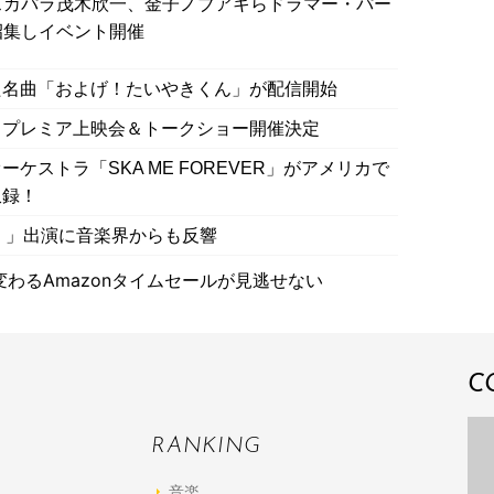
スカパラ茂木欣一、金子ノブアキらドラマー・パー
招集しイベント開催
た名曲「およげ！たいやきくん」が配信開始
、プレミア上映会＆トークショー開催決定
ケストラ「SKA ME FOREVER」がアメリカで
収録！
ム 」出演に音楽界からも反響
わるAmazonタイムセールが見逃せない
C
RANKING
音楽