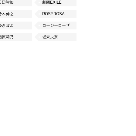
田辺智加
劇団EXILE
鈴木伸之
ROSYROSA
ゆきぽよ
ロージーローザ
指原莉乃
堀未央奈