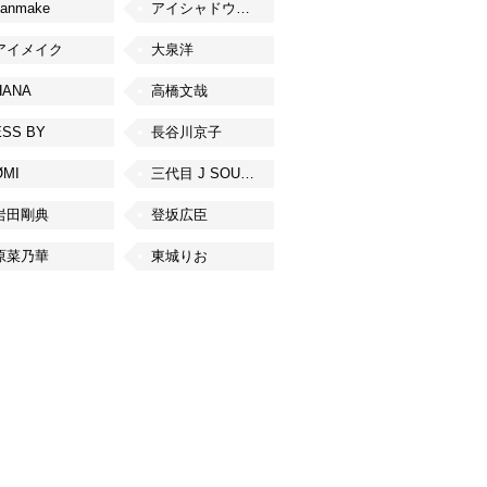
canmake
アイシャドウベース
アイメイク
大泉洋
HANA
高橋文哉
ESS BY
長谷川京子
ØMI
三代目 J SOUL BROTHERS from EXILE TRIBE
岩田剛典
登坂広臣
原菜乃華
東城りお