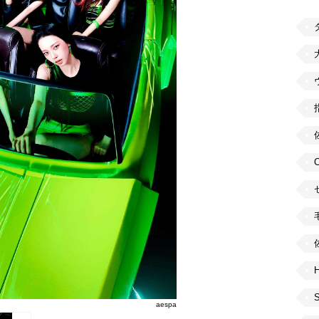
H
aespa