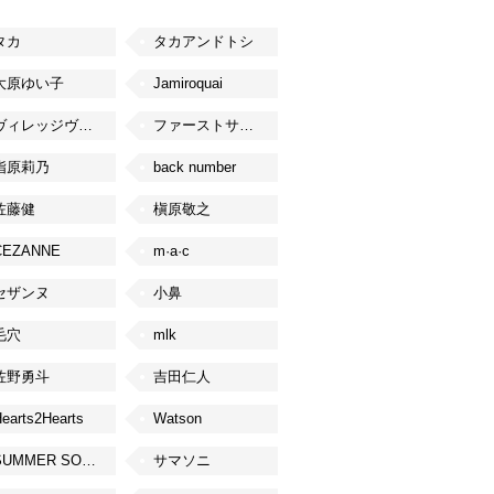
タカ
タカアンドトシ
大原ゆい子
Jamiroquai
ヴィレッジヴァンガード
ファーストサマーウイカ
指原莉乃
back number
佐藤健
槇原敬之
CEZANNE
m·a·c
セザンヌ
小鼻
毛穴
mlk
佐野勇斗
吉田仁人
earts2Hearts
Watson
SUMMER SONIC
サマソニ