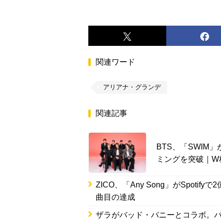
関連ワード
アリアナ・グランデ
関連記事
BTS、「SWIM
ミングを突破｜W
ZICO、「Any Song」がSpot
曲目の達成
ザラがバッド・バニーとコラボ。パーソナ