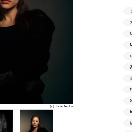
C
（c）Katia Temkin
b