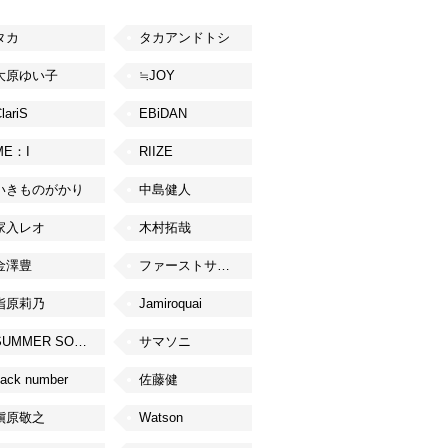
タカ
タカアンドトシ
大原ゆい子
≒JOY
lariS
EBiDAN
ME：I
RIIZE
いきものがかり
中島健人
家入レオ
木村拓哉
金澤豊
ファーストサマーウイカ
指原莉乃
Jamiroquai
SUMMER SONIC
サマソニ
ack number
佐藤健
槇原敬之
Watson