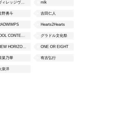
ヴィレッジヴァンガード
mlk
佐野勇斗
吉田仁人
RADWIMPS
Hearts2Hearts
IDOL CONTENT EXPO
グラドル文化祭
NEW HORIZON FEST
ONE OR EIGHT
原菜乃華
有吉弘行
大泉洋