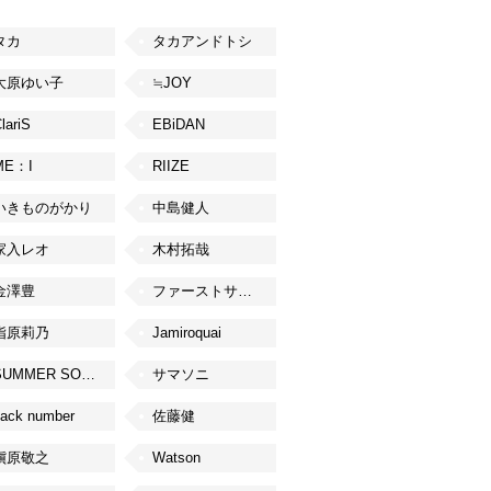
タカ
タカアンドトシ
大原ゆい子
≒JOY
lariS
EBiDAN
ME：I
RIIZE
いきものがかり
中島健人
家入レオ
木村拓哉
金澤豊
ファーストサマーウイカ
指原莉乃
Jamiroquai
SUMMER SONIC
サマソニ
ack number
佐藤健
槇原敬之
Watson