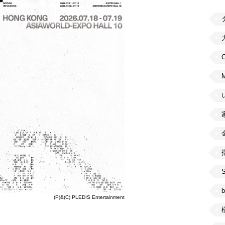
C
b
(P)&(C) PLEDIS Entertainment