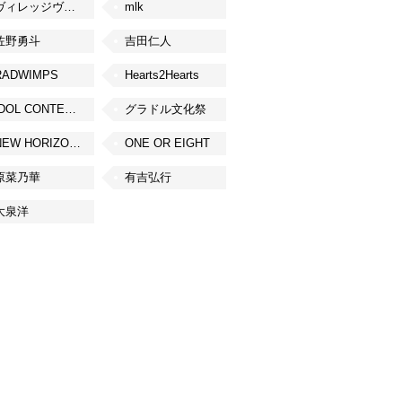
ヴィレッジヴァンガード
mlk
佐野勇斗
吉田仁人
RADWIMPS
Hearts2Hearts
IDOL CONTENT EXPO
グラドル文化祭
NEW HORIZON FEST
ONE OR EIGHT
原菜乃華
有吉弘行
大泉洋