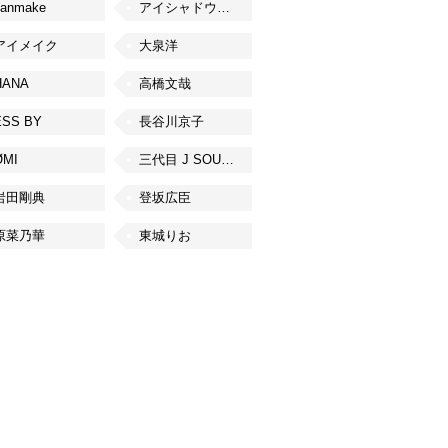
canmake
アイシャドウベース
アイメイク
大泉洋
HANA
高橋文哉
ESS BY
長谷川京子
ØMI
三代目 J SOUL BROTHERS from EXILE TRIBE
岩田剛典
登坂広臣
原菜乃華
東城りお