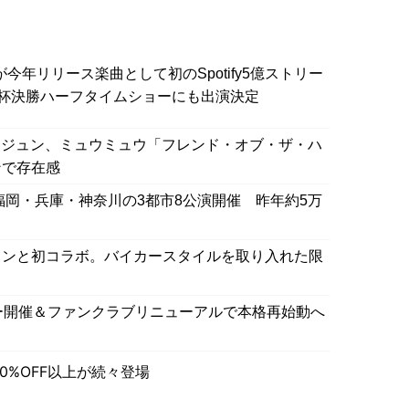
」が今年リリース楽曲として初のSpotify5億ストリー
杯決勝ハーフタイムショーにも出演決定
Rのヨンジュン、ミュウミュウ「フレンド・オブ・ザ・ハ
ンで存在感
福岡・兵庫・神奈川の3都市8公演開催 昨年約5万
インと初コラボ。バイカースタイルを取り入れた限
アー開催＆ファンクラブリニューアルで本格再始動へ
0%OFF以上が続々登場