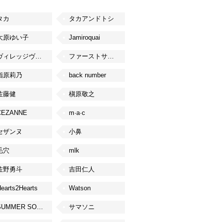
タカ
タカアンドトシ
大原ゆい子
Jamiroquai
ヴィレッジヴァンガード
ファーストサマーウイカ
指原莉乃
back number
佐藤健
槇原敬之
CEZANNE
m·a·c
セザンヌ
小鼻
毛穴
mlk
佐野勇斗
吉田仁人
earts2Hearts
Watson
SUMMER SONIC
サマソニ