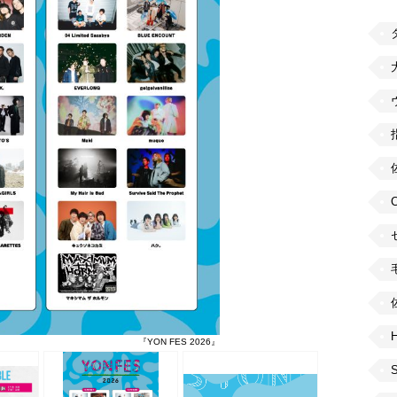
H
『YON FES 2026』