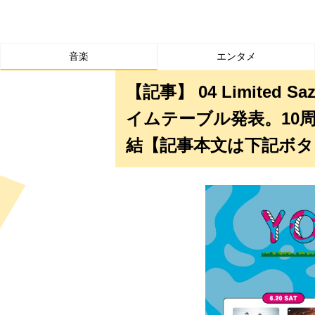
音楽
エンタメ
【記事】 04 Limited S
イムテーブル発表。10
結【記事本文は下記ボタ