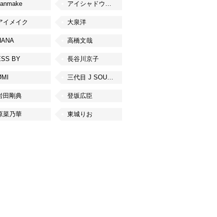
canmake
アイシャドウベース
アイメイク
大泉洋
HANA
高橋文哉
ESS BY
長谷川京子
ØMI
三代目 J SOUL BROTHERS from EXILE TRIBE
岩田剛典
登坂広臣
原菜乃華
東城りお