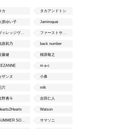
タカ
タカアンドトシ
大原ゆい子
Jamiroquai
ヴィレッジヴァンガード
ファーストサマーウイカ
指原莉乃
back number
佐藤健
槇原敬之
CEZANNE
m·a·c
セザンヌ
小鼻
毛穴
mlk
佐野勇斗
吉田仁人
earts2Hearts
Watson
SUMMER SONIC
サマソニ