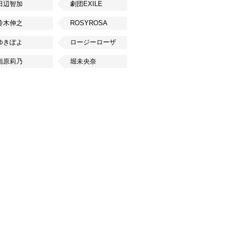
田辺智加
劇団EXILE
鈴木伸之
ROSYROSA
ゆきぽよ
ロージーローザ
指原莉乃
堀未央奈