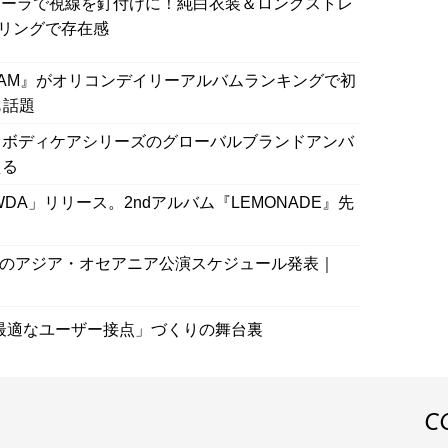
的なオーラで視線を釘付けに！純白衣装＆ロングストレ
リングで存在感
ID DREAM』がオリコンデイリーアルバムランキングで初
も話題
リン ボディケアシリーズのグローバルブランドアンバ
える
「WDA」リリース。2ndアルバム『LEMONADE』先
アーのアジア・オセアニア公演スケジュール発表｜
最適なユーザー接点」づくりの舞台裏
C