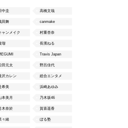
田中圭
高橋文哉
浅田舞
canmake
キャンメイク
村重杏奈
波瑠
長濱ねる
MEGUMI
Travis Japan
松田元太
野呂佳代
滝沢カレン
総合エンタメ
辻希美
浜崎あゆみ
山本美月
乃木坂46
弓木奈於
賀喜遥香
菜々緒
ぼる塾