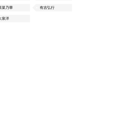
原菜乃華
有吉弘行
大泉洋