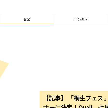
音楽
エンタメ
【記事】 「桐生フェス」M
ナーに決定｜Ovall、七