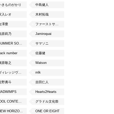
いきものがかり
中島健人
家入レオ
木村拓哉
金澤豊
ファーストサマーウイカ
指原莉乃
Jamiroquai
SUMMER SONIC
サマソニ
ack number
佐藤健
槇原敬之
Watson
ヴィレッジヴァンガード
mlk
佐野勇斗
吉田仁人
RADWIMPS
Hearts2Hearts
IDOL CONTENT EXPO
グラドル文化祭
NEW HORIZON FEST
ONE OR EIGHT