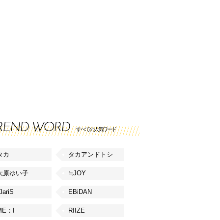
REND WORD
すべての人気ワード
タカ
タカアンドトシ
大原ゆい子
≒JOY
lariS
EBiDAN
ME：I
RIIZE