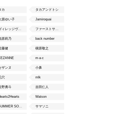
タカ
タカアンドトシ
大原ゆい子
Jamiroquai
ヴィレッジヴァンガード
ファーストサマーウイカ
指原莉乃
back number
佐藤健
槇原敬之
CEZANNE
m·a·c
セザンヌ
小鼻
毛穴
mlk
佐野勇斗
吉田仁人
earts2Hearts
Watson
SUMMER SONIC
サマソニ