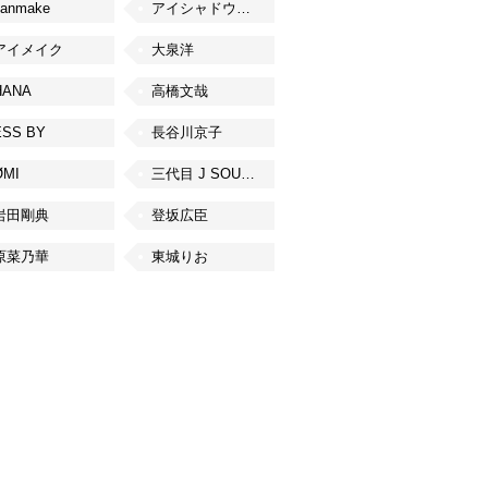
canmake
アイシャドウベース
アイメイク
大泉洋
HANA
高橋文哉
ESS BY
長谷川京子
ØMI
三代目 J SOUL BROTHERS from EXILE TRIBE
岩田剛典
登坂広臣
原菜乃華
東城りお