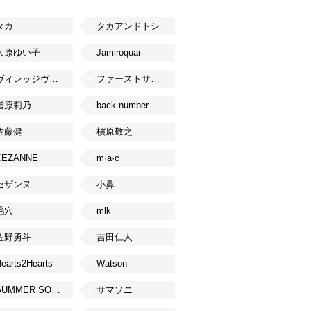
タカ
タカアンドトシ
大原ゆい子
Jamiroquai
ヴィレッジヴァンガード
ファーストサマーウイカ
指原莉乃
back number
佐藤健
槇原敬之
CEZANNE
m·a·c
セザンヌ
小鼻
毛穴
mlk
佐野勇斗
吉田仁人
earts2Hearts
Watson
SUMMER SONIC
サマソニ