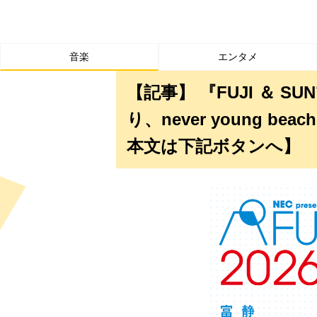
音楽
エンタメ
【記事】 『FUJI ＆ 
り、never young b
本文は下記ボタンへ】