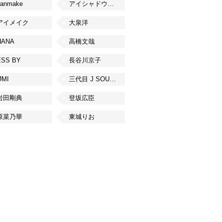
canmake
アイシャドウベース
アイメイク
大泉洋
HANA
高橋文哉
ESS BY
長谷川京子
ØMI
三代目 J SOUL BROTHERS from EXILE TRIBE
岩田剛典
登坂広臣
原菜乃華
東城りお