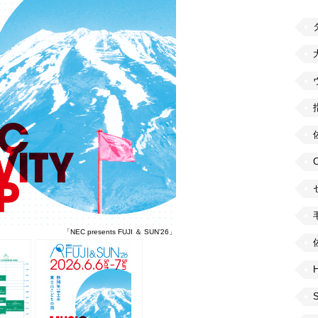
「NEC presents FUJI ＆ SUN’26」
H