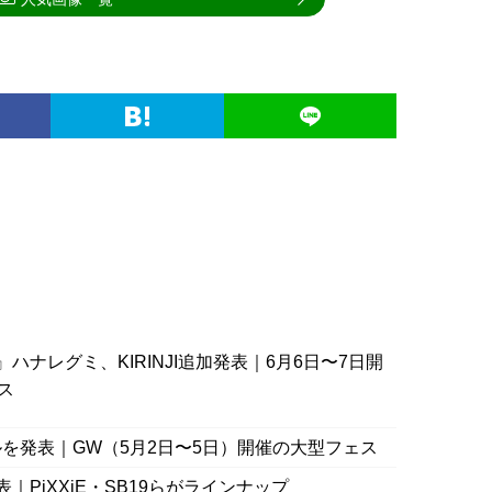
’26』ハナレグミ、KIRINJI追加発表｜6月6日〜7日開
ス
ーブルを発表｜GW（5月2日〜5日）開催の大型フェス
PiXXiE・SB19らがラインナップ