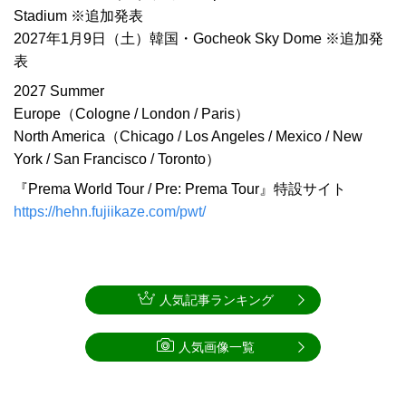
Stadium ※追加発表
2027年1月9日（土）韓国・Gocheok Sky Dome ※追加発
表
2027 Summer
Europe（Cologne / London / Paris）
North America（Chicago / Los Angeles / Mexico / New
York / San Francisco / Toronto）
『Prema World Tour / Pre: Prema Tour』特設サイト
https://hehn.fujiikaze.com/pwt/
人気記事ランキング
人気画像一覧