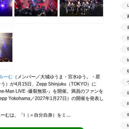
b
みーむ
（メンバー／大城ゆうま・宮水ゆう。・星
4月15日、Zepp Shinjuku（TOKYO）に
 One-Man LIVE -爆裂無双-』を開催。満員のファンを
 Zepp Yokohama／2027年1月27日）の開催を発表し
いみーむは、「i（＝自分自身）をミ…