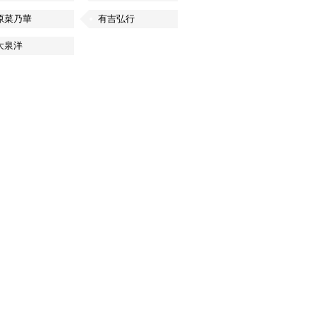
原菜乃華
有吉弘行
大泉洋