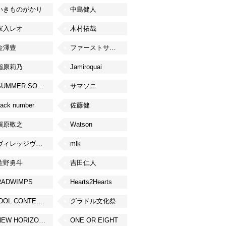
いきものがかり
中島健人
家入レオ
木村拓哉
金澤豊
ファーストサマーウイカ
指原莉乃
Jamiroquai
SUMMER SONIC
サマソニ
ack number
佐藤健
槇原敬之
Watson
ヴィレッジヴァンガード
mlk
佐野勇斗
吉田仁人
RADWIMPS
Hearts2Hearts
IDOL CONTENT EXPO
グラドル文化祭
NEW HORIZON FEST
ONE OR EIGHT