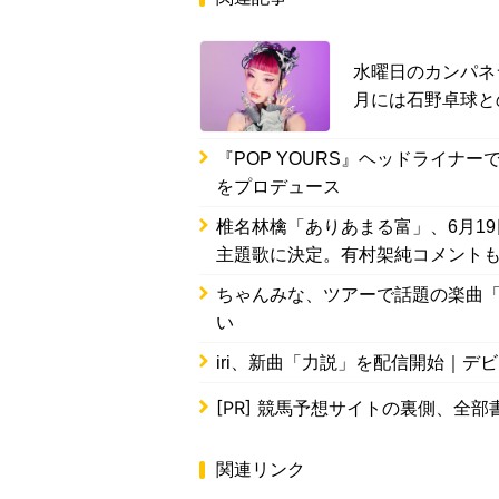
水曜日のカンパネ
月には石野卓球と
『POP YOURS』ヘッドライナー
をプロデュース
椎名林檎「ありあまる富」、6月1
主題歌に決定。有村架純コメント
ちゃんみな、ツアーで話題の楽曲「FL
い
iri、新曲「力説」を配信開始｜デ
[PR]
競馬予想サイトの裏側、全部
関連リンク