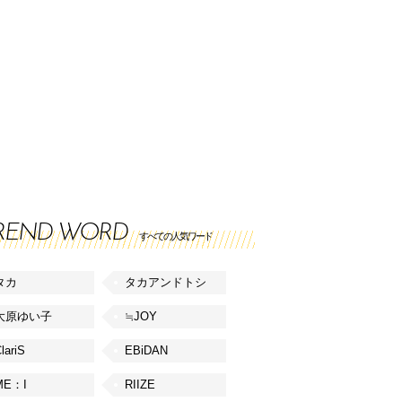
REND WORD
すべての人気ワード
タカ
タカアンドトシ
大原ゆい子
≒JOY
lariS
EBiDAN
ME：I
RIIZE