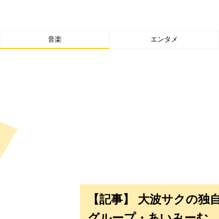
音楽
エンタメ
【記事】 大波サクの独
グループ・あいみーむ、Z