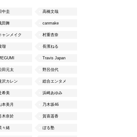
田中圭
高橋文哉
浅田舞
canmake
キャンメイク
村重杏奈
波瑠
長濱ねる
MEGUMI
Travis Japan
松田元太
野呂佳代
滝沢カレン
総合エンタメ
辻希美
浜崎あゆみ
山本美月
乃木坂46
弓木奈於
賀喜遥香
菜々緒
ぼる塾