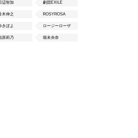
田辺智加
劇団EXILE
鈴木伸之
ROSYROSA
ゆきぽよ
ロージーローザ
指原莉乃
堀未央奈