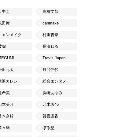
田中圭
高橋文哉
浅田舞
canmake
キャンメイク
村重杏奈
波瑠
長濱ねる
MEGUMI
Travis Japan
松田元太
野呂佳代
滝沢カレン
総合エンタメ
辻希美
浜崎あゆみ
山本美月
乃木坂46
弓木奈於
賀喜遥香
菜々緒
ぼる塾