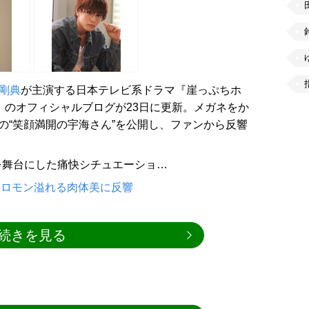
剛典
が主演する日本テレビ系ドラマ『崖っぷちホ
～）のオフィシャルブログが23日に更新。メガネをか
しの“笑顔満開の宇海さん”を公開し、ファンから反響
を舞台にした痛快シチュエーショ…
ェロモン溢れる肉体美に反響
続きを見る