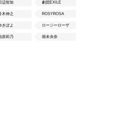
田辺智加
劇団EXILE
鈴木伸之
ROSYROSA
ゆきぽよ
ロージーローザ
指原莉乃
堀未央奈