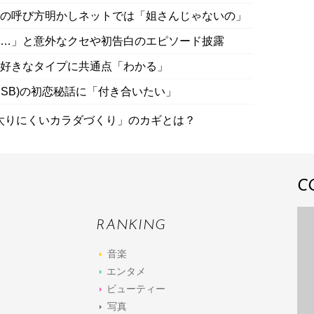
 上戸彩の呼び方明かしネットでは「姐さんじゃないの」
首…」と意外なクセや初告白のエピソード披露
の好きなタイプに共通点「わかる」
目JSB)の初恋秘話に「付き合いたい」
太りにくいカラダづくり」のカギとは？
C
RANKING
音楽
エンタメ
ビューティー
写真