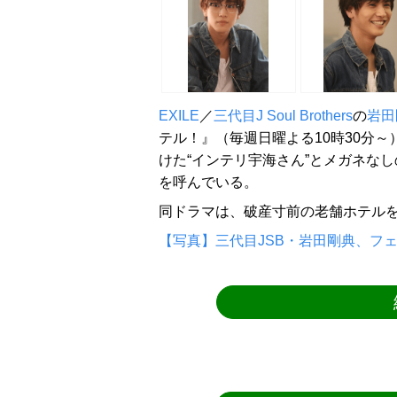
EXILE
／
三代目J Soul Brothers
の
岩田
テル！』（毎週日曜よる10時30分
けた“インテリ宇海さん”とメガネな
を呼んでいる。
同ドラマは、破産寸前の老舗ホテル
【写真】三代目JSB・岩田剛典、フ