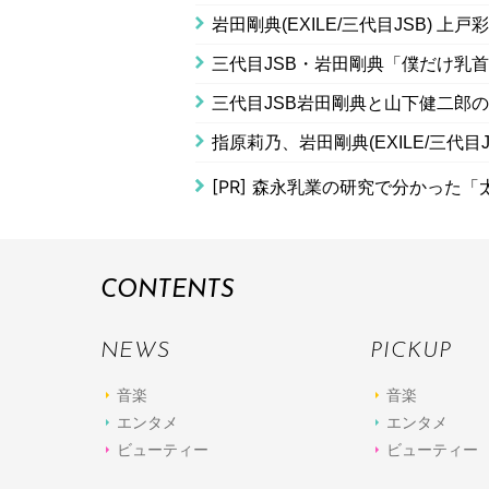
岩田剛典(EXILE/三代目JSB)
三代目JSB・岩田剛典「僕だけ乳
三代目JSB岩田剛典と山下健二郎
指原莉乃、岩田剛典(EXILE/三代
[PR]
森永乳業の研究で分かった「
CONTENTS
NEWS
PICKUP
音楽
音楽
エンタメ
エンタメ
ビューティー
ビューティー