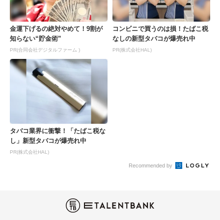
金運下げるの絶対やめて！9割が
コンビニで買うのは損！たばこ税
知らない“貯金術”
なしの新型タバコが爆売れ中
PR(合同会社デジタルファーム )
PR(株式会社HAL)
タバコ業界に衝撃！「たばこ税な
し」新型タバコが爆売れ中
PR(株式会社HAL)
Recommended by