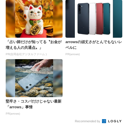
「占い師だけが知ってる〝お金が
arrowsの頑丈さがとんでもないレ
増える人の共通点〟」
ベルに
PR(合同会社デジタルファーム )
PR(arrows)
堅牢さ・コスパだけじゃない最新
「arrows」事情
PR(arrows)
Recommended by