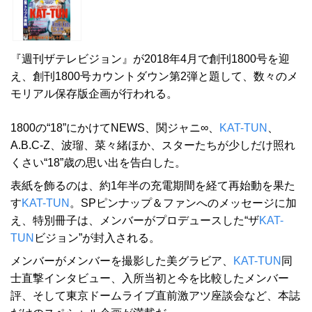
『週刊ザテレビジョン』が2018年4月で創刊1800号を迎
え、創刊1800号カウントダウン第2弾と題して、数々のメ
モリアル保存版企画が行われる。
1800の“18”にかけてNEWS、関ジャニ∞、
KAT-TUN
、
A.B.C-Z、波瑠、菜々緒ほか、スターたちが少しだけ照れ
くさい“18”歳の思い出を告白した。
表紙を飾るのは、約1年半の充電期間を経て再始動を果た
す
KAT-TUN
。SPピンナップ＆ファンへのメッセージに加
え、特別冊子は、メンバーがプロデュースした“ザ
KAT-
TUN
ビジョン”が封入される。
メンバーがメンバーを撮影した美グラビア、
KAT-TUN
同
士直撃インタビュー、入所当初と今を比較したメンバー
評、そして東京ドームライブ直前激アツ座談会など、本誌