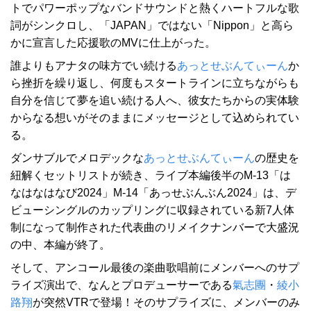
トでパワーポップなバンドサウンドと熱くハートフルな歌
詞がシンクロし、「JAPAN」ではない「Nippon」と高ら
かに宣言した応援歌のMVに仕上がった。
誰よりもアナタの味方でい続ける
あっとせぶんてぃーん
か
ら挫折を繰り返し、何度もスタートラインに立ちながらも
自分を信じて夢を追い続ける人へ、彼女たちからの実体験
からなる想いがそのままにメッセージとして込められてい
る。
ダンサブルでメロデックな
あっとせぶんてぃーん
の歴史を
紐解くセットリストが続き、ライブ本編後半のM-13「は
なはなはなび2024」M-14「あっせぶんぶん2024」は、デ
ビューシングルのカップリングに収録されている新7人体
制になって制作された代表曲のリメイクナンバーで大盛況
の中、本編が終了。
そして、アンコール最後の楽曲歌唱前にメンバーへのサプ
ライズ演出で、なんとプロデューサーである
氣志團
・
綾小
路翔
が突然VTRで登場！そのサプライズに、メンバーのみ