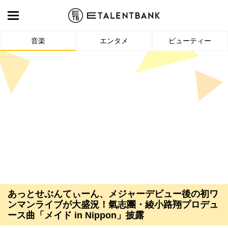
音楽
エンタメ
ビューティー
あっとせぶんてぃーん、メジャーデビュー後の初ワ
ンマンライブが大盛況！氣志團・綾小路翔プロデュ
ース曲「メイド in Nippon」披露