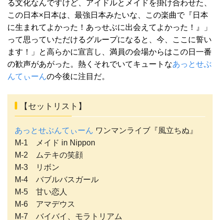
る文化なんですけど、アイドルとメイドを掛け合わせた、
この日本×日本は、最強日本みたいな、この楽曲で『日本
に生まれてよかった！あっせぶに出会えてよかった！』」
って思っていただけるグループになると、今、ここに誓い
ます！」と高らかに宣言し、満員の会場からはこの日一番
の歓声があがった。熱くそれでいてキュートな
あっとせぶ
んてぃーん
の今後に注目だ。
【セットリスト】
あっとせぶんてぃーん
ワンマンライブ『風立ちぬ』
M-1 メイド in Nippon
M-2 ムテキの笑顔
M-3 リボン
M-4 バブルバスガール
M-5 甘い恋人
M-6 アマデウス
M-7 バイバイ、モラトリアム