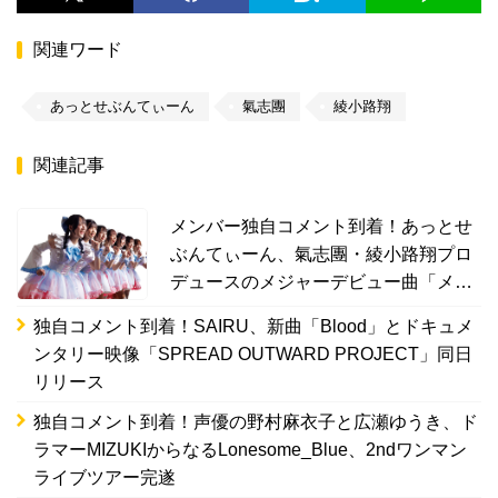
関連ワード
あっとせぶんてぃーん
氣志團
綾小路翔
関連記事
メンバー独自コメント到着！あっとせ
ぶんてぃーん、氣志團・綾小路翔プロ
デュースのメジャーデビュー曲「メイ
ド in Nippon」12月18日リリース
独自コメント到着！SAIRU、新曲「Blood」とドキュメ
ンタリー映像「SPREAD OUTWARD PROJECT」同日
リリース
独自コメント到着！声優の野村麻衣子と広瀬ゆうき、ド
ラマーMIZUKIからなるLonesome_Blue、2ndワンマン
ライブツアー完遂