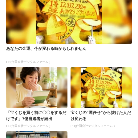
あなたの金運、今が変わる時かもしれません
PR(合同会社デジタルファーム )
「宝くじを買う前に〇〇をするだ
宝くじの“運任せ”から抜けた人だ
けです」7億当選者が続出
け変わる
PR(合同会社デジタルファーム )
PR(合同会社デジタルファーム )