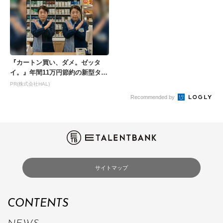
『カートン買い、ダメ。ゼッタ
イ。』年間11万円節約の新型タバ
コが爆売れ
PR(株式会社HAL)
Recommended by
サイトマップ
CONTENTS