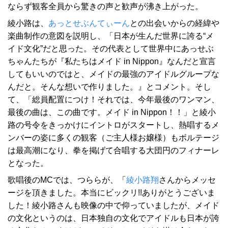
ならず観客全員から驚きの声と歓声が沸き上がった。
綾小路は、
あっとせぶんてぃーん
との出会いからの経緯や
楽曲制作の意図を説明し、「日本が生んだ世界に誇る“メ
イド文化”だと思った。その代表として世界中にあっせぶ
ちゃんたちが『私たちはメイド in Nippon』なんだと宣言
してもいいのではと、メイドの最強のアイドルグループな
んだと。そんな想いで作りました。』とコメント。そし
て、「総員配置につけ！それでは、今年最後のワンマン、
最後の曲は、この曲です。メイド in Nippon！！」と綾小
路の号令をきっかけにイントロがスタートし、熱唱するメ
ンバーの姿に多くの観客（ご主人様お嬢様）もボルテージ
は最高潮になり、拳を掲げて合唱する大団円のフィナーレ
となった。
歌唱後のMCでは、つららが、「
綾小路翔
さんからメッセ
ージを頂きました。本当にビックリ!!ありがとうございま
した！綾小路さんも映像の中で仰っていましたが、メイド
の文化というのは、日本独自の文化でアイドルも日本が誇