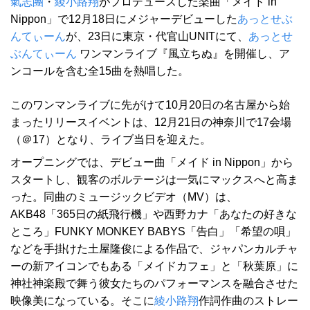
氣志團
・
綾小路翔
がプロデュースした楽曲「メイド in
Nippon」で12月18日にメジャーデビューした
あっとせぶ
んてぃーん
が、23日に東京・代官山UNITにて、
あっとせ
ぶんてぃーん
ワンマンライブ『風立ちぬ』を開催し、ア
ンコールを含む全15曲を熱唱した。
このワンマンライブに先がけて10月20日の名古屋から始
まったリリースイベントは、12月21日の神奈川で17会場
（＠17）となり、ライブ当日を迎えた。
オープニングでは、デビュー曲「メイド in Nippon」から
スタートし、観客のボルテージは一気にマックスへと高ま
った。同曲のミュージックビデオ（MV）は、
AKB48「365日の紙飛行機」や西野カナ「あなたの好きな
ところ」FUNKY MONKEY BABYS「告白」「希望の唄」
などを手掛けた土屋隆俊による作品で、ジャパンカルチャ
ーの新アイコンでもある「メイドカフェ」と「秋葉原」に
神社神楽殿で舞う彼女たちのパフォーマンスを融合させた
映像美になっている。そこに
綾小路翔
作詞作曲のストレー