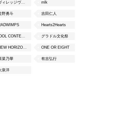
ヴィレッジヴァンガード
mlk
佐野勇斗
吉田仁人
RADWIMPS
Hearts2Hearts
IDOL CONTENT EXPO
グラドル文化祭
NEW HORIZON FEST
ONE OR EIGHT
原菜乃華
有吉弘行
大泉洋