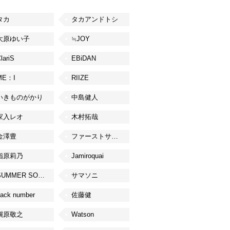
タカ
タカアンドトシ
大原ゆい子
≒JOY
lariS
EBiDAN
ME：I
RIIZE
いきものがかり
中島健人
家入レオ
木村拓哉
金澤豊
ファーストサマーウイカ
指原莉乃
Jamiroquai
SUMMER SONIC
サマソニ
ack number
佐藤健
槇原敬之
Watson