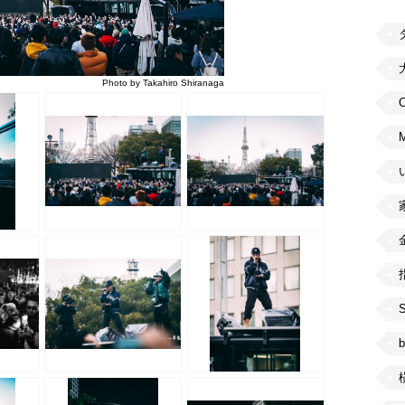
Photo by Takahiro Shiranaga
C
b