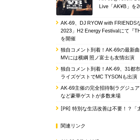
Live「AK¥B」を
AK-69、DJ RYOW with FRIE
2023」H2 Energy Festivalにて『T
を開催
独自コメント到着！AK-69の最新曲を
MVには横綱 照ノ富士も友情出演
独自コメント到着！AK-69、31
ライズゲストでMC TYSONも出演
AK-69主催の完全招待制ラグジュ
など豪華ゲストが多数来場
[PR]
特別な生活改善は不要！？「
関連リンク