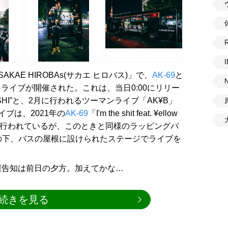
AKAE HIROBAs(サカエ ヒロバス)」で、
AK-69
と
ゲリラライブが開催された。これは、当日0:00にリリー
HI”と、2月に行われるツーマンライブ「AK¥B」
ブは、2021年の
AK-69
「I'm the shit feat. ¥ellow
谷で行われているが、このときと同様のラッピングバ
、寒空の下、バスの屋根に設けられたステージでライブを
催告知は前日の夕方。加えてかな…
続きを見る