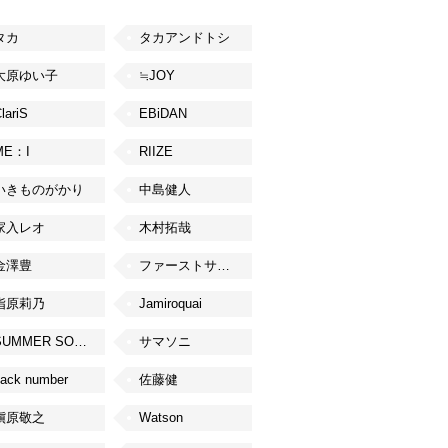
タカ
タカアンドトシ
大原ゆい子
≒JOY
lariS
EBiDAN
ME：I
RIIZE
いきものがかり
中島健人
家入レオ
木村拓哉
金澤豊
ファーストサマーウイカ
指原莉乃
Jamiroquai
SUMMER SONIC
サマソニ
ack number
佐藤健
槇原敬之
Watson