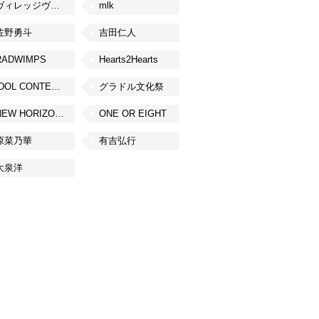
ヴィレッジヴァンガード
mlk
佐野勇斗
吉田仁人
RADWIMPS
Hearts2Hearts
IDOL CONTENT EXPO
グラドル文化祭
NEW HORIZON FEST
ONE OR EIGHT
原菜乃華
有吉弘行
大泉洋