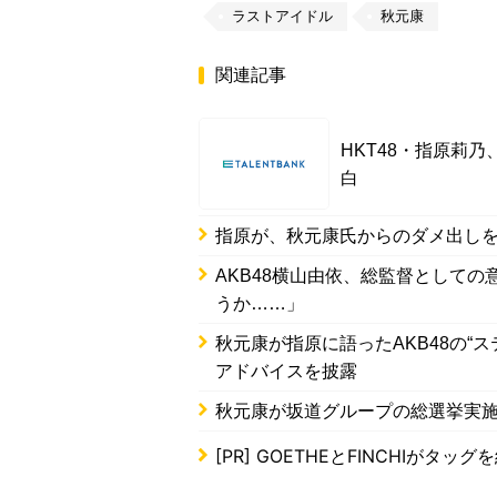
ラストアイドル
秋元康
関連記事
HKT48・指原莉
白
指原が、秋元康氏からのダメ出し
AKB48横山由依、総監督として
うか……」
秋元康が指原に語ったAKB48の“
アドバイスを披露
秋元康が坂道グループの総選挙実
[PR]
GOETHEとFINCHIがタッ