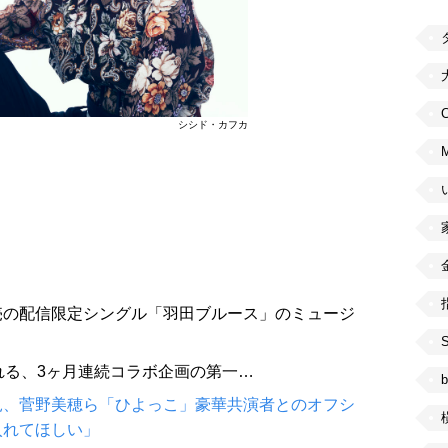
C
シシド・カフカ
売の配信限定シングル「羽田ブルース」のミュージ
れる、3ヶ月連続コラボ企画の第一…
b
見、菅野美穂ら「ひよっこ」豪華共演者とのオフシ
入れてほしい」