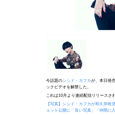
今話題の
シシド・カフカ
が、本日発
ックビデオを解禁した。
これは10月より連続配信リリースさ
【写真】シシド・カフカが和久井映
ョット公開に「良い写真」「仲間に