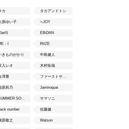
タカ
タカアンドトシ
大原ゆい子
≒JOY
lariS
EBiDAN
ME：I
RIIZE
いきものがかり
中島健人
家入レオ
木村拓哉
金澤豊
ファーストサマーウイカ
指原莉乃
Jamiroquai
SUMMER SONIC
サマソニ
ack number
佐藤健
槇原敬之
Watson