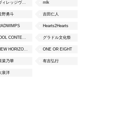
ヴィレッジヴァンガード
mlk
佐野勇斗
吉田仁人
RADWIMPS
Hearts2Hearts
IDOL CONTENT EXPO
グラドル文化祭
NEW HORIZON FEST
ONE OR EIGHT
原菜乃華
有吉弘行
大泉洋