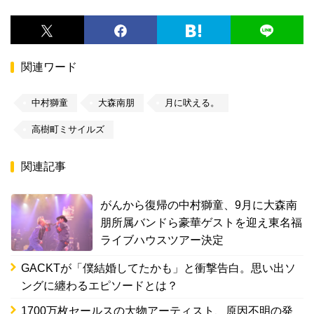
関連ワード
中村獅童
大森南朋
月に吠える。
高樹町ミサイルズ
関連記事
がんから復帰の中村獅童、9月に大森南
朋所属バンドら豪華ゲストを迎え東名福
ライブハウスツアー決定
GACKTが「僕結婚してたかも」と衝撃告白。思い出ソ
ングに纏わるエピソードとは？
1700万枚セールスの大物アーティスト、原因不明の発