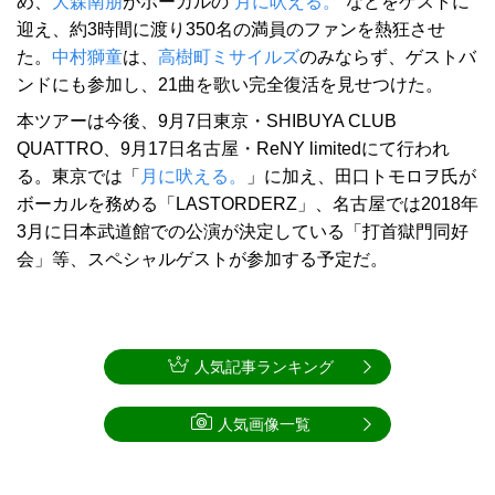
め、
大森南朋
がボーカルの“
月に吠える。
”などをゲストに
迎え、約3時間に渡り350名の満員のファンを熱狂させ
た。
中村獅童
は、
高樹町ミサイルズ
のみならず、ゲストバ
ンドにも参加し、21曲を歌い完全復活を見せつけた。
本ツアーは今後、9月7日東京・SHIBUYA CLUB
QUATTRO、9月17日名古屋・ReNY limitedにて行われ
る。東京では「
月に吠える。
」に加え、田口トモロヲ氏が
ボーカルを務める「LASTORDERZ」、名古屋では2018年
3月に日本武道館での公演が決定している「打首獄門同好
会」等、スペシャルゲストが参加する予定だ。
人気記事ランキング
人気画像一覧