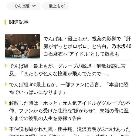
でんぱ組.inc
最上もが
関連記事
でんぱ組・最上もが、投薬の影響で「肝
臓がずっとボロボロ」と告白。乃木坂46
白石麻衣へ“アイドル”として敬意も
でんぱ組・最上もが、グループの脱退・解散疑惑に言
及。「またもや色んな憶測が飛んでたので…」
でんぱ組.inc最上もが、一部ファンに苦言。「本当に恐
怖でいっぱいになります」
解散した時は「ホッと」元人気アイドルがグループの不
仲、ファンから受けた壮絶な“嫌がらせ”、未婚の母に至
るまでの波乱の人生を赤裸々告白
不仲説も囁かれた嵐・櫻井翔、滝沢秀明がぶつけあった