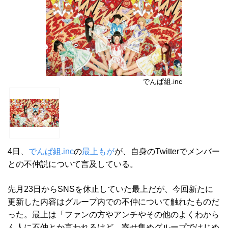
でんぱ組.inc
4日、
でんぱ組.inc
の
最上もが
が、自身のTwitterでメンバー
との不仲説について言及している。
先月23日からSNSを休止していた最上だが、今回新たに
更新した内容はグループ内での不仲について触れたものだ
った。最上は「ファンの方やアンチやその他のよくわから
ん人に不仲とか言われるけど、寄せ集めグループではじめ