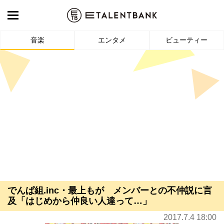
音楽
エンタメ
ビューティー
でんぱ組.inc・最上もが メンバーとの不仲説に言
及「はじめから仲良い人達って…」
2017.7.4 18:00