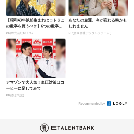
【昭和43年以前生まれはロト６こ
あなたの金運、今が変わる時かも
の数字を買うべき】6つの数字が
しれません
「完全一致」する方...
PR(株式会社MURA)
PR(合同会社デジタルファーム )
アマゾンで大人気！血圧対策はコ
ーヒーに足してみて
PR(森永乳業)
Recommended by