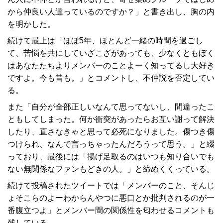
から仲良い人達っているのですか？」と書き出し、胸の内
を明かした。
続けて最上は「ほぼ5年、ほとんど一緒の時間を過ごし
て、苦悩を共にしていざこざがあっても、少なくともぼく
はあなたたちよりメンバーのことよーく知ってるし大好き
ですよ。今も昔も。」とコメントし、不仲説を否定してい
る。
また「自分が全部正しいなんて思ってないし、間違ったこ
ともしてしまった。何か衝突があったらお互い謝って解決
したり、直さなきゃと思って必死になりました。傷つき傷
つけられ、なんで言っちゃったんだろうって思う。」と綴
っており、最後には「揚げ足取るのはいつも知り合いでも
ない無関係なファンもどきの人。」と締めくくっている。
続けて投稿されたツイートでは「メンバーのこと、そんじ
ょそこらのよーわからんやつに悪口とか批判されるのが一
番腹立つよ」とメンバー間の関係性を匂わせるコメントも
残している。