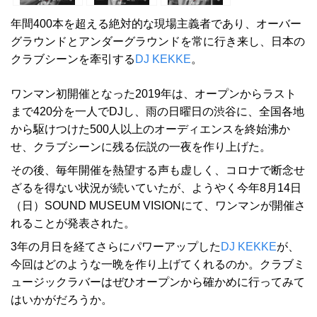
年間400本を超える絶対的な現場主義者であり、オーバー
グラウンドとアンダーグラウンドを常に行き来し、日本の
クラブシーンを牽引する
DJ KEKKE
。
ワンマン初開催となった2019年は、オープンからラスト
まで420分を一人でDJし、雨の日曜日の渋谷に、全国各地
から駆けつけた500人以上のオーディエンスを終始沸か
せ、クラブシーンに残る伝説の一夜を作り上げた。
その後、毎年開催を熱望する声も虚しく、コロナで断念せ
ざるを得ない状況が続いていたが、ようやく今年8月14日
（日）SOUND MUSEUM VISIONにて、ワンマンが開催さ
れることが発表された。
3年の月日を経てさらにパワーアップした
DJ KEKKE
が、
今回はどのような一晩を作り上げてくれるのか。クラブミ
ュージックラバーはぜひオープンから確かめに行ってみて
はいかがだろうか。