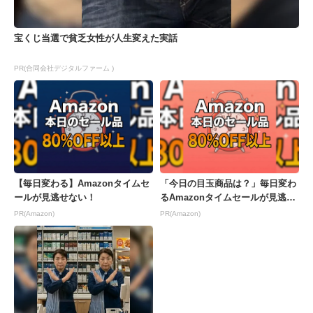
宝くじ当選で貧乏女性が人生変えた実話
PR(合同会社デジタルファーム )
【毎日変わる】Amazonタイムセ
「今日の目玉商品は？」毎日変わ
ールが見逃せない！
るAmazonタイムセールが見逃せ
ない
PR(Amazon)
PR(Amazon)