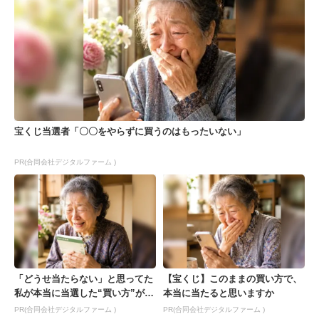
宝くじ当選者「〇〇をやらずに買うのはもったいない」
PR(合同会社デジタルファーム )
「どうせ当たらない」と思ってた
【宝くじ】このままの買い方で、
私が本当に当選した“買い方”がこ
本当に当たると思いますか
れ
PR(合同会社デジタルファーム )
PR(合同会社デジタルファーム )