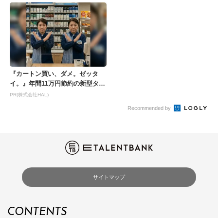
『カートン買い、ダメ。ゼッタ
イ。』年間11万円節約の新型タバ
コが爆売れ
PR(株式会社HAL)
Recommended by
サイトマップ
CONTENTS