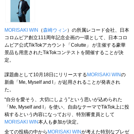
MORISAKI WIN
（
森崎ウィン
）の所属レコード会社、日本
コロムビア創立111周年記念企画の一環として、日本コロ
ムビア公式TikTokアカウント「Colutte」 が主催する豪華
景品も用意されたTikTokコンテストを開催することが決
定。
課題曲として10月18日にリリースする
MORISAKI WIN
の
新曲「Me, Myself and I」が起用されることが発表され
た。
“自分を愛そう、大切にしよう”という思いが込められた
「Me, Myself and I」を使い、自由なテーマでTikTok上に投
稿するという内容になっており、特別審査員として
MORISAKI WIN
本人も参加が決定。
全ての投稿の中から
MORISAKI WIN
が考えた特別なプレゼ