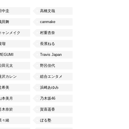
田中圭
高橋文哉
浅田舞
canmake
キャンメイク
村重杏奈
波瑠
長濱ねる
MEGUMI
Travis Japan
松田元太
野呂佳代
滝沢カレン
総合エンタメ
辻希美
浜崎あゆみ
山本美月
乃木坂46
弓木奈於
賀喜遥香
菜々緒
ぼる塾