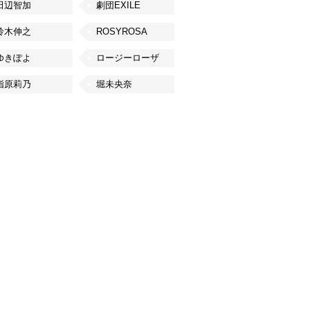
田辺智加
劇団EXILE
鈴木伸之
ROSYROSA
ゆきぽよ
ロージーローザ
指原莉乃
堀未央奈