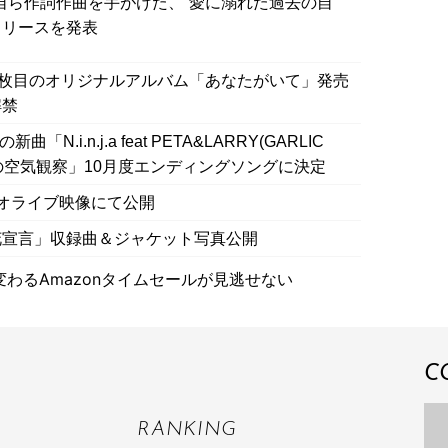
A、自ら作詞作曲を手がけた、“愛に溺れた過去の自
リリースを発表
3枚目のオリジナルアルバム「あなたがいて」発売
解禁
曲「N.i.n.j.a feat PETA&LARRY(GARLIC
の空気観察」10月度エンディングソングに決定
スタジオライブ映像にて公開
花宣言」収録曲＆ジャケット写真公開
わるAmazonタイムセールが見逃せない
C
RANKING