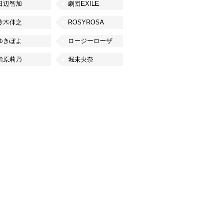
田辺智加
劇団EXILE
鈴木伸之
ROSYROSA
ゆきぽよ
ロージーローザ
指原莉乃
堀未央奈