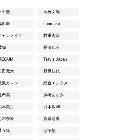
田中圭
高橋文哉
浅田舞
canmake
キャンメイク
村重杏奈
波瑠
長濱ねる
MEGUMI
Travis Japan
松田元太
野呂佳代
滝沢カレン
総合エンタメ
辻希美
浜崎あゆみ
山本美月
乃木坂46
弓木奈於
賀喜遥香
菜々緒
ぼる塾