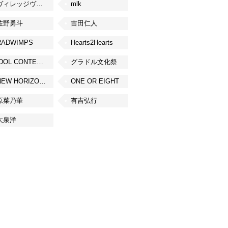
ヴィレッジヴァンガード
mlk
佐野勇斗
吉田仁人
RADWIMPS
Hearts2Hearts
IDOL CONTENT EXPO
グラドル文化祭
NEW HORIZON FEST
ONE OR EIGHT
原菜乃華
有吉弘行
大泉洋