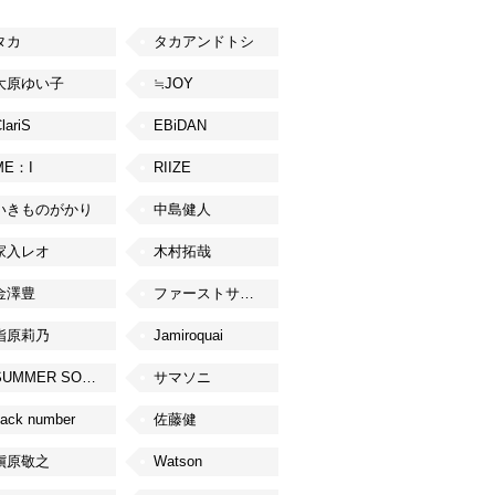
タカ
タカアンドトシ
大原ゆい子
≒JOY
lariS
EBiDAN
ME：I
RIIZE
いきものがかり
中島健人
家入レオ
木村拓哉
金澤豊
ファーストサマーウイカ
指原莉乃
Jamiroquai
SUMMER SONIC
サマソニ
ack number
佐藤健
槇原敬之
Watson