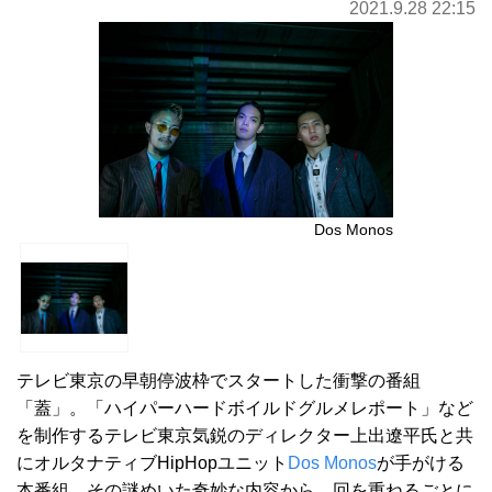
2021.9.28 22:15
Dos Monos
テレビ東京の早朝停波枠でスタートした衝撃の番組
「蓋」。「ハイパーハードボイルドグルメレポート」など
を制作するテレビ東京気鋭のディレクター上出遼平氏と共
にオルタナティブHipHopユニット
Dos Monos
が手がける
本番組。その謎めいた奇妙な内容から、回を重ねるごとに