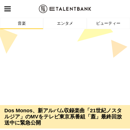
音楽
エンタメ
ビューティー
Dos Monos、新アルバム収録楽曲「21世紀ノスタ
ルジア」のMVをテレビ東京系番組「蓋」最終回放
送中に緊急公開