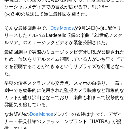
ソーシャルメディアでの言及が広がる中、9月28日
(火)3:40の放送にて遂に最終回を迎えた。
そんな最終回劇中で、
Dos Monos
が9月14日(火)に配信リ
リースしたアルバムLarderello収録の楽曲「21世紀ノスタ
ルジア」のミュージックビデオが緊急公開された。
最終回劇中で実際のミュージックビデオURLが公開された
ため、放送をリアルタイム視聴している人がいち早くビデ
オを視聴することができるというサプライズな公開となっ
た。
早朝の渋谷スクランブル交差点、スマホの自撮り、「蓋」
劇中でも効果的に使用された監視カメラ映像など印象的な
カットが盛り沢山となっており、楽曲も相まって祝祭的な
雰囲気を醸している。
なおMV内の
Dos Monos
メンバーの衣装はすべて、デザイ
ナー・長見佳祐のファッションブランド「HATRA」が提
供している。