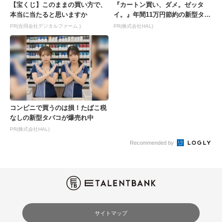
【宝くじ】このままの買い方で、
『カートン買い、ダメ。ゼッタ
本当に当たると思いますか
イ。』年間11万円節約の新型タバ
コが爆売れ
PR(合同会社デジタルファーム )
PR(株式会社HAL)
コンビニで買うのは損！たばこ税
なしの新型タバコが爆売れ中
PR(株式会社HAL)
Recommended by
サイトマップ