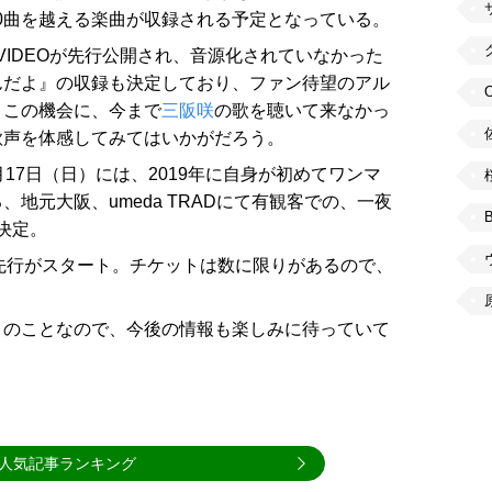
ど、全10曲を越える楽曲が収録される予定となっている。
C VIDEOが先行公開され、音源化されていなかった
んだよ』の収録も決定しており、ファン待望のアル
。この機会に、今まで
三阪咲
の歌を聴いて来なかっ
歌声を体感してみてはいかがだろう。
17日（日）には、2019年に自身が初めてワンマ
地元大阪、umeda TRADにて有観客での、一夜
も決定。
より先行がスタート。チケットは数に限りがあるので、
とのことなので、今後の情報も楽しみに待っていて
人気記事ランキング