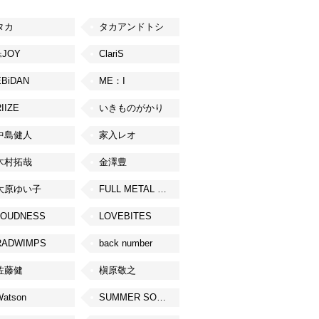
タカ
タカアンドトシ
≒JOY
ClariS
EBiDAN
ME：I
IIZE
いきものがかり
中島健人
家入レオ
木村拓哉
金澤豊
大原ゆい子
FULL METAL JAPAN 2026
LOUDNESS
LOVEBITES
RADWIMPS
back number
佐藤健
槇原敬之
Watson
SUMMER SONIC