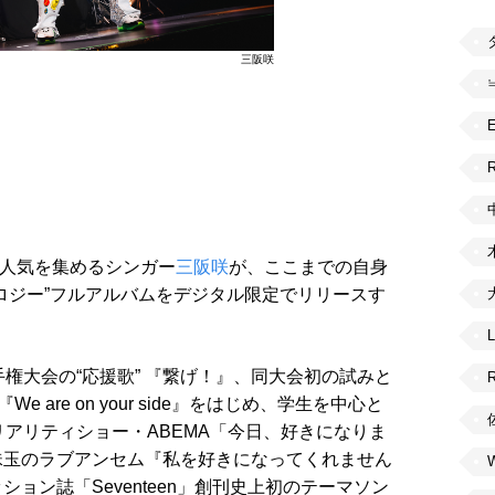
三阪咲
R
な人気を集めるシンガー
三阪咲
が、ここまでの自身
ロジー”フルアルバムをデジタル限定でリリースす
権大会の“応援歌” 『繋げ！』、同大会初の試みと
 are on your side』をはじめ、学生を中心と
リアリティショー・ABEMA「今日、好きになりま
珠玉のラブアンセム『私を好きになってくれません
ョン誌「Seventeen」創刊史上初のテーマソン