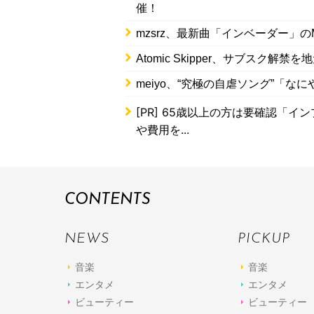
催！
mzsrz、最新曲「インベーダー」のMus
Atomic Skipper、サブスク
meiyo、“究極の自虐ソング”「
[PR]
65歳以上の方は要確認「イン
や費用を...
CONTENTS
NEWS
PICKUP
音楽
音楽
エンタメ
エンタメ
ビューティー
ビューティー