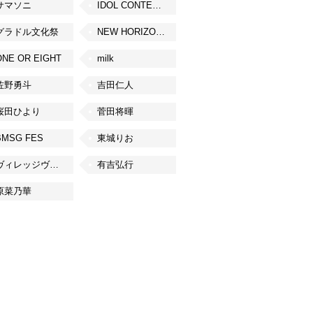
サマソニ
IDOL CONTENT EXPO
グラドル文化祭
NEW HORIZON FEST
ONE OR EIGHT
milk
佐野勇斗
吉田仁人
桜田ひより
菅田将暉
BMSG FES
東城りお
ヴィレッジヴァンガード
有吉弘行
原菜乃華