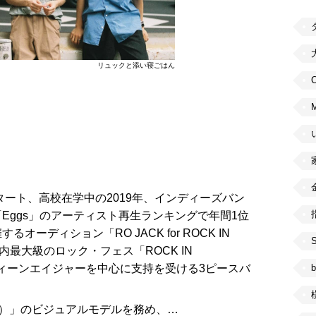
リュックと添い寝ごはん
C
タート、高校在学中の2019年、インディーズバン
Eggs」のアーティスト再生ランキングで年間1位
ーディション「RO JACK for ROCK IN
勝し国内最大級のロック・フェス「ROCK IN
b
出場しティーンエイジャーを中心に支持を受ける3ピースバ
エ）」のビジュアルモデルを務め、…