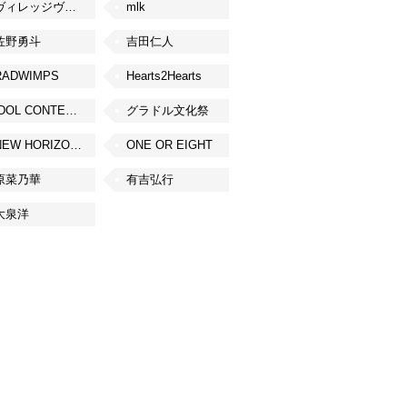
ヴィレッジヴァンガード
mlk
佐野勇斗
吉田仁人
RADWIMPS
Hearts2Hearts
IDOL CONTENT EXPO
グラドル文化祭
NEW HORIZON FEST
ONE OR EIGHT
原菜乃華
有吉弘行
大泉洋