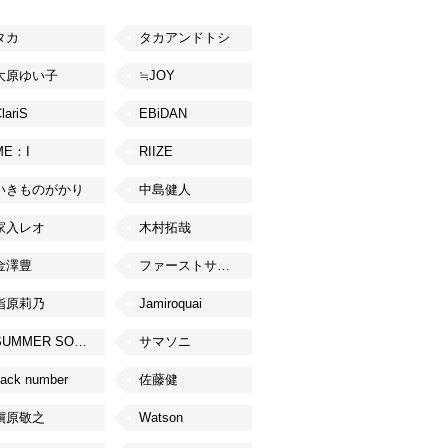
タカ
タカアンドトシ
大原ゆい子
≒JOY
lariS
EBiDAN
ME：I
RIIZE
いきものがかり
中島健人
家入レオ
木村拓哉
金澤豊
ファーストサマーウイカ
指原莉乃
Jamiroquai
SUMMER SONIC
サマソニ
ack number
佐藤健
槇原敬之
Watson