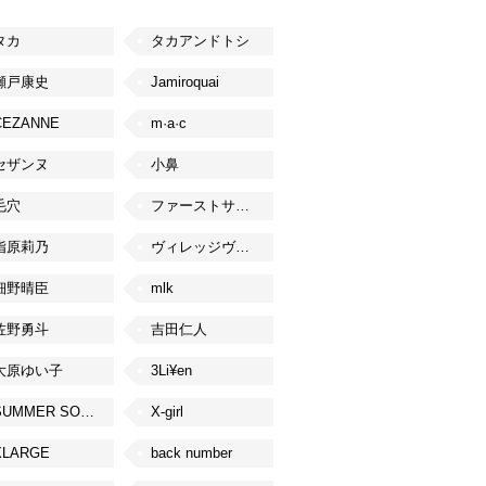
タカ
タカアンドトシ
瀬戸康史
Jamiroquai
CEZANNE
m·a·c
セザンヌ
小鼻
毛穴
ファーストサマーウイカ
指原莉乃
ヴィレッジヴァンガード
細野晴臣
mlk
佐野勇斗
吉田仁人
大原ゆい子
3Li¥en
SUMMER SONIC
X-girl
XLARGE
back number