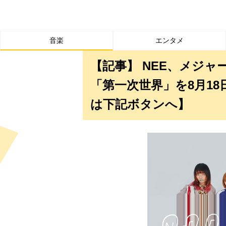
音楽
エンタメ
【記事】 NEE、メジ
「第一次世界」を8月1
は下記ボタンへ】