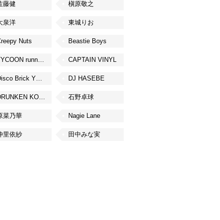
佐藤健
槇原敬之
大泉洋
東城りお
reepy Nuts
Beastie Boys
TYCOON running
CAPTAIN VINYL
Disco Brick YOKOHAMA
DJ HASEBE
DRUNKEN KONG
石野卓球
原菜乃華
Nagie Lane
仲里依紗
田中みな実