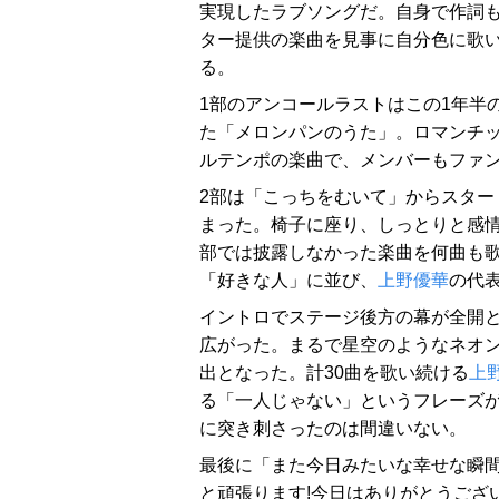
実現したラブソングだ。自身で作詞
ター提供の楽曲を見事に自分色に歌
る。
1部のアンコールラストはこの1年半
た「メロンパンのうた」。ロマンチ
ルテンポの楽曲で、メンバーもファ
2部は「こっちをむいて」からスター
まった。椅子に座り、しっとりと感
部では披露しなかった楽曲を何曲も歌
「好きな人」に並び、
上野優華
の代
イントロでステージ後方の幕が全開
広がった。まるで星空のようなネオ
出となった。計30曲を歌い続ける
上
る「一人じゃない」というフレーズ
に突き刺さったのは間違いない。
最後に「また今日みたいな幸せな瞬間
と頑張ります!今日はありがとうござ