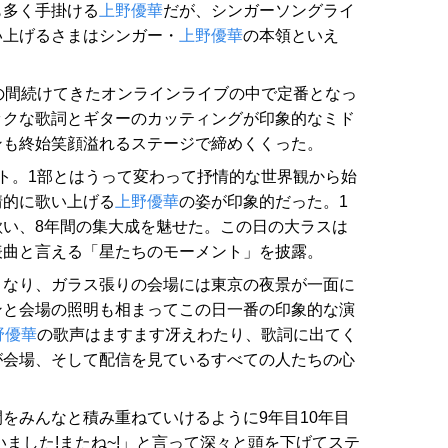
も多く手掛ける
上野優華
だが、シンガーソングライ
い上げるさまはシンガー・
上野優華
の本領といえ
の間続けてきたオンラインライブの中で定番となっ
ックな歌詞とギターのカッティングが印象的なミド
ンも終始笑顔溢れるステージで締めくくった。
ト。1部とはうって変わって抒情的な世界観から始
情的に歌い上げる
上野優華
の姿が印象的だった。1
い、8年間の集大成を魅せた。この日の大ラスは
表曲と言える「星たちのモーメント」を披露。
となり、ガラス張りの会場には東京の夜景が一面に
ンと会場の照明も相まってこの日一番の印象的な演
野優華
の歌声はますます冴えわたり、歌詞に出てく
が会場、そして配信を見ているすべての人たちの心
をみんなと積み重ねていけるように9年目10年目
いました!またね~!」と言って深々と頭を下げてステ