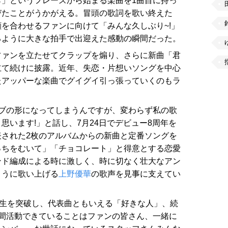
」というフレーズから始まる楽曲を1曲目に持っ
びたことがうかがえる。冒頭の歌詞を歌い終えた
を合わせるファンに向けて「みんな久しぶり~!」
るように大きな拍手で出迎えた感動の瞬間だった。
ファンを立たせてクラップを煽り、さらに新曲「君
立て続けに披露。近年、失恋・片想いソングを中心
たアッパーな楽曲でグイグイ引っ張っていくのもラ
ブの形になってしまうんですが、変わらず私の歌
思います!」と話し、7月24日でデビュー8周年を
表された2枚のアルバムからの新曲と定番ソングを
っちをむいて」「チョコレート」と得意とする恋愛
ンド編成による時に激しく、時に切なく壮大なアン
ように歌い上げる
上野優華
の歌声を見事に支えてい
万回再生を突破し、代表曲ともいえる「好きな人」、続
間活動できていることはファンの皆さん、一緒に