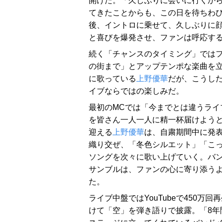
開けた。「久しぶりに会いに行くから
てきたことからも、この日を待ちわ
後、イントロに乗せて、久しぶりに顔
と喜びを爆発させ、ファンは呼応す
続く「チャンスのタイミング」では
の街まで」とアップテンポな楽曲を
に歌っている
上野優華
だが、こうし
イブならではの楽しみだ。
最初のMCでは「今までとは違うライ
を皆さん一人一人に精一杯届けようと
迎える
上野優華
は、自粛期間中に発
織り交ぜ、「冬色シルエット」「こ
ソングを次々に歌い上げていく。バ
サンブルは、ファンの心に寄り添う
た。
ライブ中盤ではYouTubeで450
けて「空」を弾き語りで披露。「8年