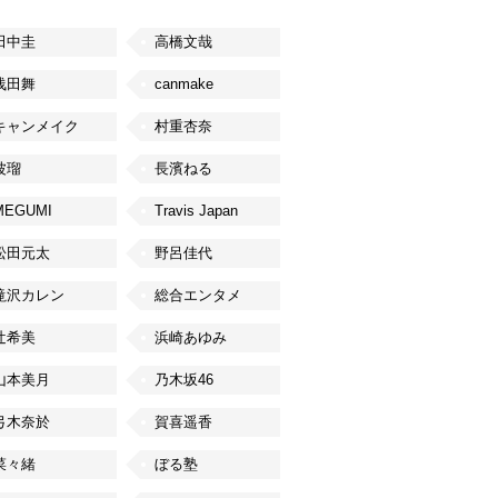
田中圭
高橋文哉
浅田舞
canmake
キャンメイク
村重杏奈
波瑠
長濱ねる
MEGUMI
Travis Japan
松田元太
野呂佳代
滝沢カレン
総合エンタメ
辻希美
浜崎あゆみ
山本美月
乃木坂46
弓木奈於
賀喜遥香
菜々緒
ぼる塾