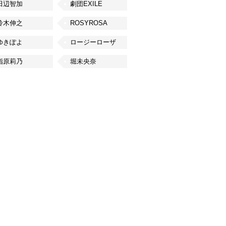
田辺智加
劇団EXILE
鈴木伸之
ROSYROSA
ゆきぽよ
ロージーローザ
指原莉乃
堀未央奈