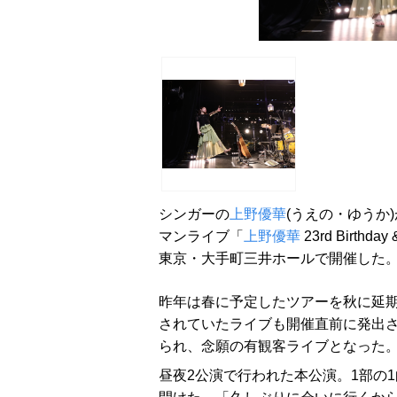
シンガーの
上野優華
(うえの・ゆうか
マンライブ「
上野優華
23rd Birthday
東京・大手町三井ホールで開催した
昨年は春に予定したツアーを秋に延期
されていたライブも開催直前に発出さ
られ、念願の有観客ライブとなった
昼夜2公演で行われた本公演。1部の