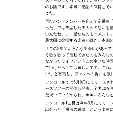
ステージに立ってくれているバンド
のお陰です。本当に感謝の気持ちでい
えた。
再びバンドメンバーを迎えて定番曲
った」では失恋した主人公の想いを
いんだね」、「星たちのモーメント
最大限に発揮する楽曲が続き、本編
「この8年間いろんな出会いがあって
く歌を歌って活動できたのもみんなの
なかったライブというこの幸せな時
ていけたらとても嬉しいです。これ
い!」と宣言し、ファンへの誓いを歌
アンコールでは6月9日にリリースさ
ースツアーの開催も発表。全国10か
だ続いていくからね、全国いろんなと
アンコール1曲目は今年3月にリリー
出会った「魔法の絨毯」という楽曲