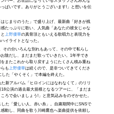
メンバー、お世話になっているスタッフさんみんな
っぱいです。ありがとうございます!」と想いを伝
「はじまりのうた」で盛り上げ、最新曲「好きが残
情感たっぷりに歌い、人気曲「あなたの彼女じゃな
」と
上野優華
の真骨頂ともいえる歌唱力と表現力を
のハイライトとなった。
、その分いろんな別れもあって、その中で私らし
お陰だし、まだまだ歌っていきたい。1年半でき
間をまたこれから取り戻すようにたくさん積み重ね
からも
上野優華
は続くので、是非ついてきてくださ
にした「やくそく」で本編を終えた。
れた新アルバム「ヒロインにはなれなくて」のリリ
所18公演の過去最大規模となるツアーに、「まだま
ころで会いましょう!」と意気込みをのぞかせた。
スした「愛しい人、赤い糸」。自粛期間中にSNSで
に感動し、同曲を歌う川崎鷹也へ楽曲提供を依頼し