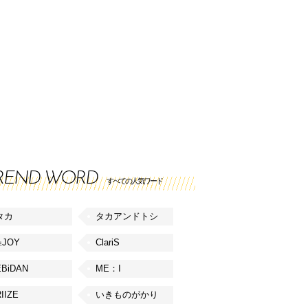
REND WORD
すべての人気ワード
タカ
タカアンドトシ
≒JOY
ClariS
EBiDAN
ME：I
IIZE
いきものがかり