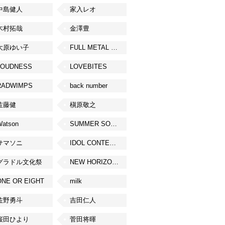
中島健人
家入レオ
木村拓哉
金澤豊
大原ゆい子
FULL METAL JAPAN 2026
LOUDNESS
LOVEBITES
RADWIMPS
back number
佐藤健
槇原敬之
Watson
SUMMER SONIC
サマソニ
IDOL CONTENT EXPO
グラドル文化祭
NEW HORIZON FEST
ONE OR EIGHT
milk
佐野勇斗
吉田仁人
桜田ひより
菅田将暉