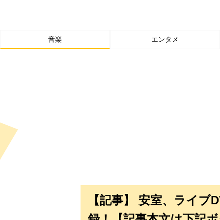
音楽
エンタメ
【記事】 安室、ライブD
録！【記事本文は下記ボ