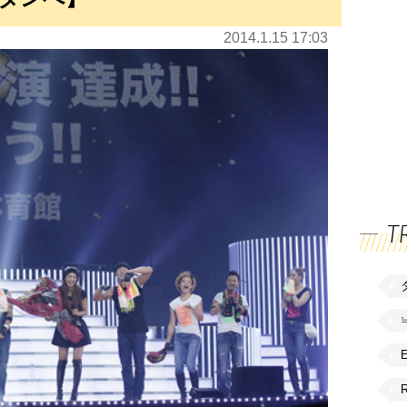
2014.1.15 17:03
T
R