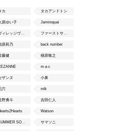
タカ
タカアンドトシ
大原ゆい子
Jamiroquai
ヴィレッジヴァンガード
ファーストサマーウイカ
指原莉乃
back number
佐藤健
槇原敬之
CEZANNE
m·a·c
セザンヌ
小鼻
毛穴
mlk
佐野勇斗
吉田仁人
earts2Hearts
Watson
SUMMER SONIC
サマソニ