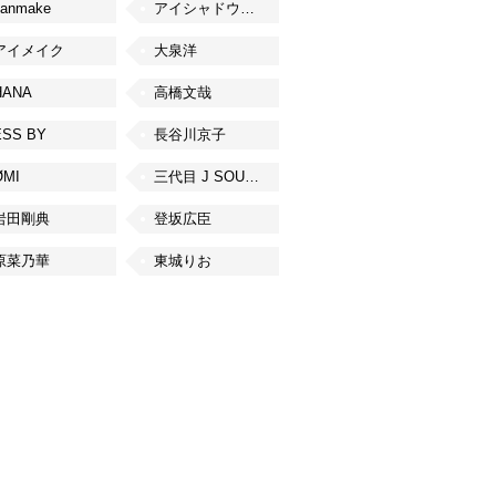
canmake
アイシャドウベース
アイメイク
大泉洋
HANA
高橋文哉
ESS BY
長谷川京子
ØMI
三代目 J SOUL BROTHERS from EXILE TRIBE
岩田剛典
登坂広臣
原菜乃華
東城りお