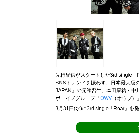
先行配信がスタートした3rd single
SNSトレンドを賑わす、日本最大級の
JAPAN』の元練習生、本田康祐・
ボーイズグループ『
OWV
（オウブ）
3月31日(水)に3rd single「Ro