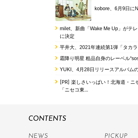
kobore、6月9日に
milet、新曲「Wake Me U
に決定
平井大、2021年連続第1弾「タ
霜降り明星 粗品自身のレーベル“sos
YUKI、4月28日リリースアルバ
[PR]
楽しさいっぱい！北海道・ニセ
「ニセコ東...
CONTENTS
NEWS
PICKUP