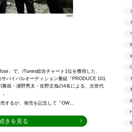
OWV
「Roar」で、iTunes総合チャート1位を獲得した、
サバイバルオーディション番組『PRODUCE 101
中川勝就・浦野秀太・佐野文哉の4名による、次世代
』。
ar」を発売するが、発売を記念して『OW…
H
続きを見る