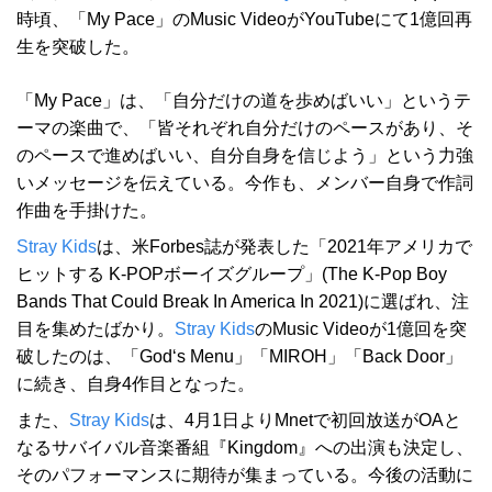
時頃、「My Pace」のMusic VideoがYouTubeにて1億回再
生を突破した。
「My Pace」は、「自分だけの道を歩めばいい」というテ
ーマの楽曲で、「皆それぞれ自分だけのペースがあり、そ
のペースで進めばいい、自分自身を信じよう」という力強
いメッセージを伝えている。今作も、メンバー自身で作詞
作曲を手掛けた。
Stray Kids
は、米Forbes誌が発表した「2021年アメリカで
ヒットする K-POPボーイズグループ」(The K-Pop Boy
Bands That Could Break In America In 2021)に選ばれ、注
目を集めたばかり。
Stray Kids
のMusic Videoが1億回を突
破したのは、「God‘s Menu」「MIROH」「Back Door」
に続き、自身4作目となった。
また、
Stray Kids
は、4月1日よりMnetで初回放送がOAと
なるサバイバル音楽番組『Kingdom』への出演も決定し、
そのパフォーマンスに期待が集まっている。今後の活動に