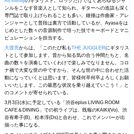
As Infinity
のギタリスト。ロックだけでなくあらゆるジャ
ンルをこなす音楽人として知られ、ギターへの造詣も深く
専門誌で取り上げられることも多い。鐘撞は作曲家・アレ
ンジャーとして普段は裏方で活動しているが、Ayasaをは
じめとした数々の音源制作で培った技でキーボードとマニ
ピュレーションを担当する。
大渡亮
からは、「このたび私も
THE JUGGLER
にギタリス
トとして参加します。昔から知る気の合う仲間たちと、名
曲の数々を演奏していくわけで楽しみでなりません。コロ
ナ禍で大変な世の中ですから、そんな世の中に合わせた活
動になっていくとは思います。皆様何卒何卒よろしくお願
いいたします。この最悪な状況を乗り越えていこう！」と
のコメントが寄せられている。
3月3日(水)に予定している「渋谷eplus LIVING ROOM
CAFE＆DINING」での初ライブは、既報のKAIKI(Vo)、渋
谷有希子(B)、松本淳(Ds)と合わせ、これでメンバーが出
揃った事になる。