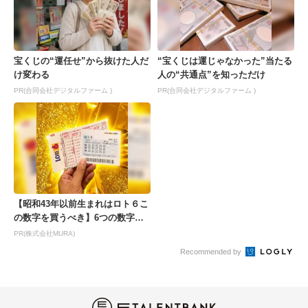
宝くじの“運任せ”から抜けた人だ
“宝くじは運じゃなかった”当たる
け変わる
人の“共通点”を知っただけ
PR(合同会社デジタルファーム )
PR(合同会社デジタルファーム )
【昭和43年以前生まれはロト６こ
の数字を買うべき】6つの数字が
「完全一致」する方...
PR(株式会社MURA)
Recommended by