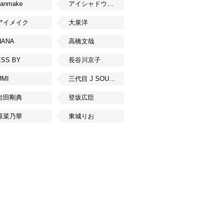
canmake
アイシャドウベース
アイメイク
大泉洋
HANA
高橋文哉
ESS BY
長谷川京子
ØMI
三代目 J SOUL BROTHERS from EXILE TRIBE
岩田剛典
登坂広臣
原菜乃華
東城りお