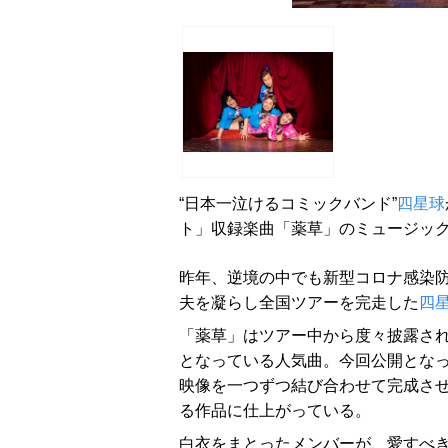
“日本一泣けるコミックバンド”
四星球
ト」収録楽曲「薬草」のミュージッ
昨年、逆境の中でも新型コロナ感染
夫を凝らし全国ツアーを完走した
四
「薬草」はツアー中から度々披露さ
となっている人気曲。今回公開となっ
映像を一つずつ結び合わせて完成さ
る作品に仕上がっている。
白衣をまとったメンバーが、愛すべ