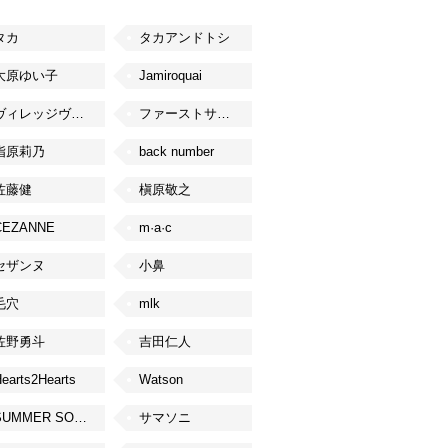
タカ
タカアンドトシ
大原ゆい子
Jamiroquai
ヴィレッジヴァンガード
ファーストサマーウイカ
指原莉乃
back number
佐藤健
槇原敬之
CEZANNE
m·a·c
セザンヌ
小鼻
毛穴
mlk
佐野勇斗
吉田仁人
earts2Hearts
Watson
SUMMER SONIC
サマソニ