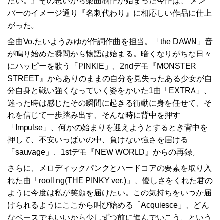
たい。』その思いから楽曲制作が始まった今作は、 メン
バーのイメージ通り『名刺代わり』に相応しい作品に仕上
がった。
全曲Vo.たいようみゆが作詞作曲を担当。「the DAWN」音
が鳴り始めた瞬間から物語は始まる。暗くなりがちな日々
にハッピーを歌う「PINKIE」、2ndデモ『MONSTER
STREET』からありのままの自分を見失ったある少女が自
分自身と戦い強くなっていく姿をかいた1曲「EXTRA」、
迷った時は感じたその瞬間に起きる衝動に身を任せて、そ
れを信じて一歩踏み出す、そんな時に背中を押す
「Impulse」、何かの始まりを迎えようとするとき背中を
押して、不安いっぱいの中、負けない強さを届ける
「sauvage」、1stデモ『NEW WORLD』からの再録。
さらに、メロディックパンクとハードコアの要素を取り入
れた曲「roolling(THE PINKY ver.)」、優しさをくれた君の
ように今度は私が笑顔を届けたい。この気持ちをいつか届
けられるようにここから叫び始める「Acquiesce」、どん
なペースでもいいから少しずつ前に進んでいこう、という