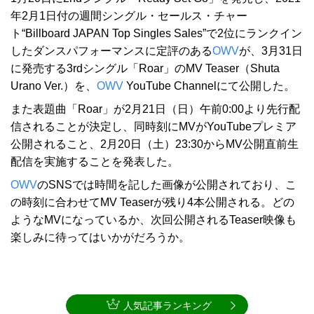
年2月1日付の週間シングル・セールス・チャー
ト“Billboard JAPAN Top Singles Sales”で2位にランクイン
したダンスパフォーマンスに定評のある
OWV
が、3月31日
に発売する3rdシングル「Roar」のMV Teaser（Shuta
Urano Ver.）を、
OWV
YouTube Channelにて公開した。
また表題曲「Roar」が2月21日（日）午前0:00より先行配
信されることが決定し、同時刻にMVがYouTubeプレミア
公開されること、2月20日（土）23:30からMV公開直前生
配信を実施することを発表した。
OWV
のSNSでは時間を記した画像が公開されており、こ
の時刻に合わせてMV Teaserが残り4本公開される。どの
ようなMVになっているか、次回公開されるTeaser映像も
楽しみに待ってはいかがだろうか。
人気記事ランキング