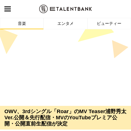
音楽
エンタメ
ビューティー
OWV、3rdシングル「Roar」のMV Teaser浦野秀太
Ver.公開＆先行配信・MVのYouTubeプレミア公
開・公開直前生配信が決定