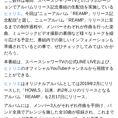
ここ数作は毎回、スペースシャワーTVとのコラボレーシ
ョンでアルバムリリース記念番組の生配信を実施している
ヒトリエ
。今回は”ニューアルバム「REAMP」リリース記
念配信”と題し、ニューアルバム「REAMP」リリースに至
るまでの制作過程や、メンバーそれぞれが作曲を行った楽
曲、ミュージックビデオ撮影の裏側など様々なトークを繰
り広げる予定だ。番組内での新しいインフォメーションも
準備されているとの事で、ぜひチェックしてみてはいかが
だろう。
本番組は、スペースシャワーTVの公式LINE LIVEおよび、
ヒトリエ
のオフィシャルYouTubeチャンネルから視聴する
ことができる。
ヒトリエ
はオリジナルアルバムとしては2019年2月にリリ
ースした「HOWLS」以来、約2年ぶりのリリースとなる
アルバム「REAMP」を2月17日にリリース。
アルバムには、メンバー3人がそれぞれ作曲を手掛け、バ
ンド全員でアレンジを施した全10曲が収録され、これまで