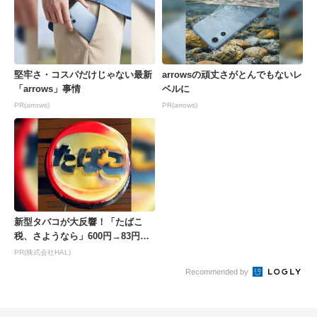
堅牢さ・コスパだけじゃない最新
arrowsの頑丈さがとんでもないレ
「arrows」事情
ベルに
PR(arrows)
PR(arrows)
新型タバコが大反響！「たばこ
税、さようなら」600円→83円の
新型が爆売れ
PR(株式会社HAL)
Recommended by