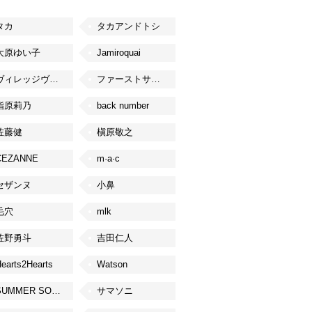
タカ
タカアンドトシ
大原ゆい子
Jamiroquai
ヴィレッジヴァンガード
ファーストサマーウイカ
指原莉乃
back number
佐藤健
槇原敬之
CEZANNE
m·a·c
セザンヌ
小鼻
毛穴
mlk
佐野勇斗
吉田仁人
earts2Hearts
Watson
SUMMER SONIC
サマソニ