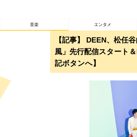
音楽
エンタメ
【記事】 DEEN、松
風」先行配信スタート＆Mu
記ボタンへ】