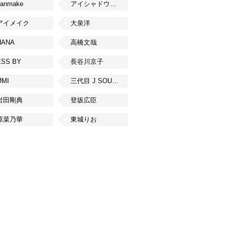
canmake
アイシャドウベース
アイメイク
大泉洋
HANA
高橋文哉
ESS BY
長谷川京子
ØMI
三代目 J SOUL BROTHERS from EXILE TRIBE
岩田剛典
登坂広臣
原菜乃華
東城りお