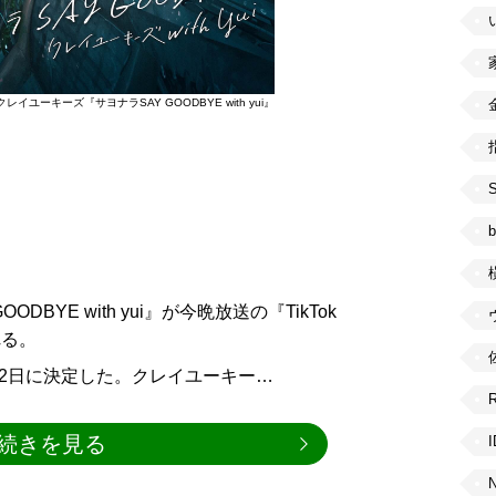
クレイユーキーズ『サヨナラSAY GOODBYE with yui』
b
ODBYE with yui』が今晩放送の『TikTok
れる。
22日に決定した。クレイユーキー…
続きを見る