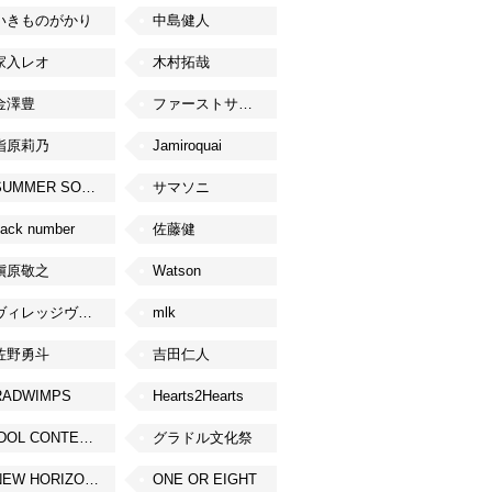
いきものがかり
中島健人
家入レオ
木村拓哉
金澤豊
ファーストサマーウイカ
指原莉乃
Jamiroquai
SUMMER SONIC
サマソニ
ack number
佐藤健
槇原敬之
Watson
ヴィレッジヴァンガード
mlk
佐野勇斗
吉田仁人
RADWIMPS
Hearts2Hearts
IDOL CONTENT EXPO
グラドル文化祭
NEW HORIZON FEST
ONE OR EIGHT