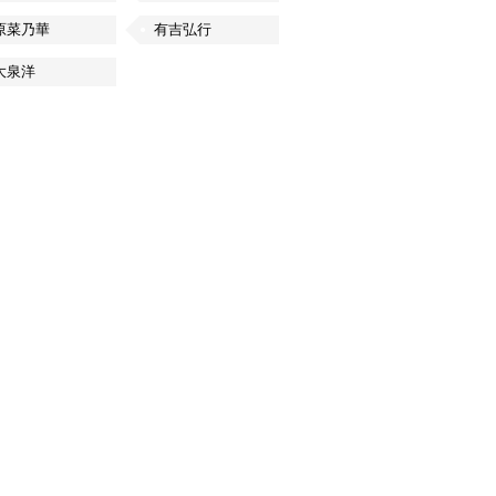
原菜乃華
有吉弘行
大泉洋