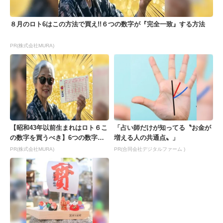
８月のロト6はこの方法で買え!!６つの数字が『完全一致』する方法
PR(株式会社MURA)
【昭和43年以前生まれはロト６こ
「占い師だけが知ってる〝お金が
の数字を買うべき】6つの数字が
増える人の共通点〟」
「完全一致」する方...
PR(株式会社MURA)
PR(合同会社デジタルファーム )