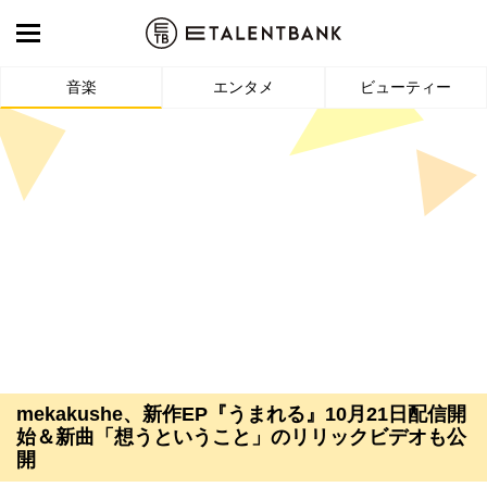
音楽
エンタメ
ビューティー
mekakushe、新作EP『うまれる』10月21日配信開
始＆新曲「想うということ」のリリックビデオも公
開