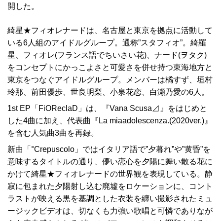
開した。
綺星★フィオレナードは、名古屋と東京を拠点に活動して
いる6人組のアイドルグループ。通称”スタフィオ”。綺羅
星、フィオレ(フランス語でちいさい花)、ナード(ヲタク)
をコンセプトにかっこよさと可愛さを併せ持つ東海地方と
東京をつなぐアイドルグループ。メンバーは橘すず、垣村
玲那、前田優歩、世良明梨、小泉花恋、白瀬乃愛の6人。
1st EP「FiOReclaD」は、『Vana Scusa⊿』をはじめと
した4曲に加え、代表曲『La miaadolescenza.(2020ver.)』
を含む人気曲3曲を再録。
新曲「°Crepuscolo」ではイタリア語で”夕暮れ”や”黄昏”を
意味するタイトルの通り、儚い恋心を夕陽に舞い散る花に
かけて綺星★フィオレナードの世界観を表現している。静
寂に包まれた夕陽射し込む廃墟をロケーションに、コント
ラストが映える黒を基調とした衣装を纏い撮影されたミュ
ージックビデオは、切なくも力強い歌唱と可憐でありなが