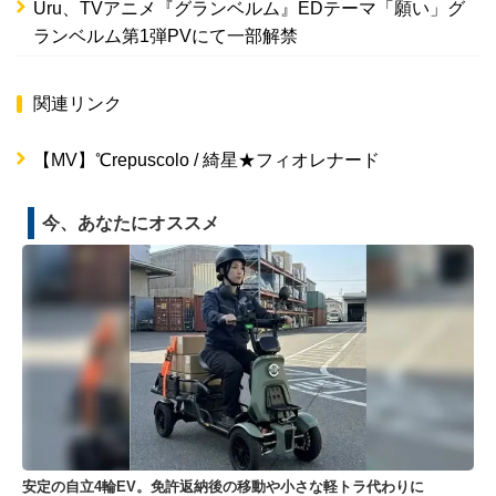
Uru、TVアニメ『グランベルム』EDテーマ「願い」グ
ランベルム第1弾PVにて一部解禁
関連リンク
【MV】℃repuscolo / 綺星★フィオレナード
今、あなたにオススメ
安定の自立4輪EV。免許返納後の移動や小さな軽トラ代わりに