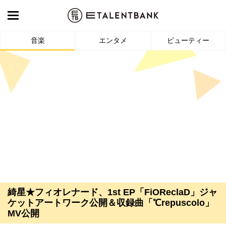
音楽
エンタメ
ビューティー
綺星★フィオレナード、1st EP「FiOReclaD」ジャ
ケットアートワーク公開＆収録曲「℃repuscolo」
MV公開