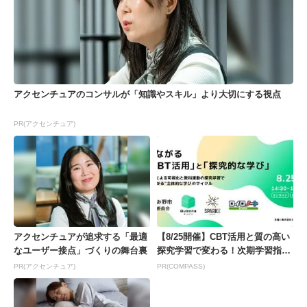
アクセンチュアのコンサルが「知識やスキル」より大切にする視点
PR(アクセンチュア)
アクセンチュアが追求する「最適
【8/25開催】CBT活用と質の高い
なユーザー接点」づくりの舞台裏
探究学習で変わる！次期学習指導
要領を見据えた...
PR(アクセンチュア)
PR(COMPASS)