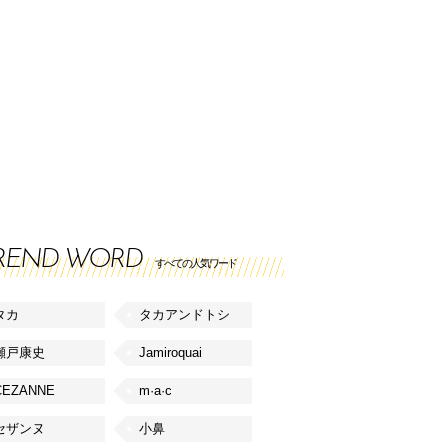
REND WORD
すべての人気ワード
タカ
タカアンドトシ
瀬戸康史
Jamiroquai
CEZANNE
m·a·c
セザンヌ
小鼻