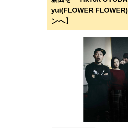
yui(FLOWER FLO
ンへ】