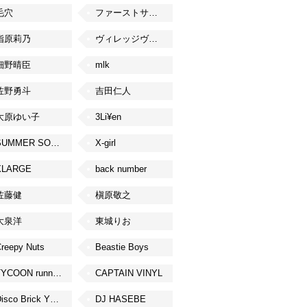
毛穴
ファーストサマーウイカ
指原莉乃
ヴィレッジヴァンガード
細野晴臣
mlk
佐野勇斗
吉田仁人
大原ゆい子
3Li¥en
SUMMER SONIC
X-girl
XLARGE
back number
佐藤健
槇原敬之
大泉洋
東城りお
reepy Nuts
Beastie Boys
TYCOON running
CAPTAIN VINYL
Disco Brick YOKOHAMA
DJ HASEBE