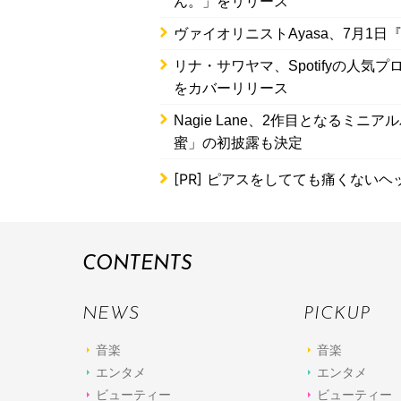
ん。」をリリース
ヴァイオリニストAyasa、7月1日『AN
リナ・サワヤマ、Spotifyの人気プログ
をカバーリリース
Nagie Lane、2作目となるミニアル
蜜」の初披露も決定
[PR]
ピアスをしてても痛くないヘ
CONTENTS
NEWS
PICKUP
音楽
音楽
エンタメ
エンタメ
ビューティー
ビューティー