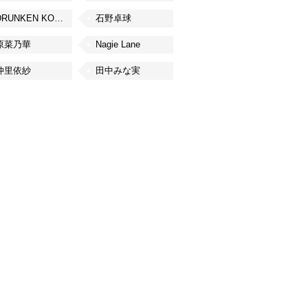
DRUNKEN KONG
石野卓球
原菜乃華
Nagie Lane
仲里依紗
田中みな実