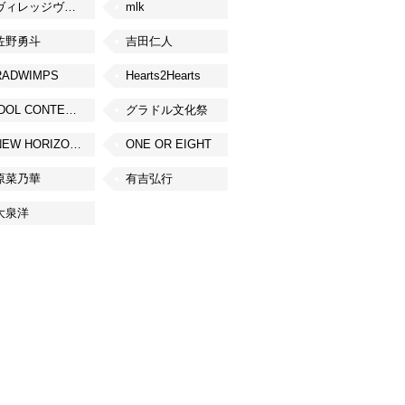
ヴィレッジヴァンガード
mlk
佐野勇斗
吉田仁人
RADWIMPS
Hearts2Hearts
IDOL CONTENT EXPO
グラドル文化祭
NEW HORIZON FEST
ONE OR EIGHT
原菜乃華
有吉弘行
大泉洋