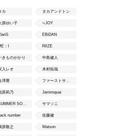
タカ
タカアンドトシ
大原ゆい子
≒JOY
lariS
EBiDAN
ME：I
RIIZE
いきものがかり
中島健人
家入レオ
木村拓哉
金澤豊
ファーストサマーウイカ
指原莉乃
Jamiroquai
SUMMER SONIC
サマソニ
ack number
佐藤健
槇原敬之
Watson